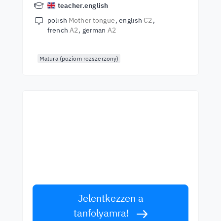
teacher.english
polish
Mother tongue
english
C2
french
A2
german
A2
Matura (poziom rozszerzony)
Kezdjen el tanulni a
legjobb tanároktól!
Tanuljon angolul világszínvonalú tanároktól!
Fogadja el a kihívást!
Jelentkezzen a
tanfolyamra!