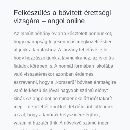
Felkészülés a bővített érettségi
vizsgára – angol online
Az elmúlt néhány év arra késztetett bennünket,
hogy manapság teljesen más megközelítésben
álljunk a tanuláshoz. A járvány lehetővé tette,
hogy hozzászokjunk a távmunkához, az iskolás
fiatalok körében is. A normál formában iskolába
való visszatéréskor azonban érdemes
észrevenni, hogy a „korszerű” bővített érettségire
való felkészülés jóval nagyobb számú előnyt
kínál. Az angolonline mindenekelőtt időt takarít
meg – nem feltétlenül kell fél délutánt töltenünk
azzal, hogy a tanórák helyszínére érjünk,
valamint hazatérjünk. A növekvő számú inger