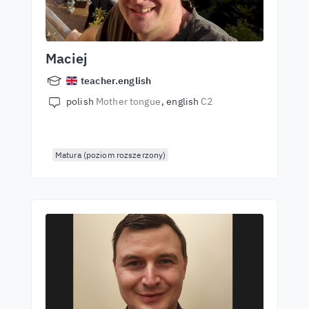
Maciej
teacher.english
polish
Mother tongue
english
C2
Matura (poziom rozszerzony)