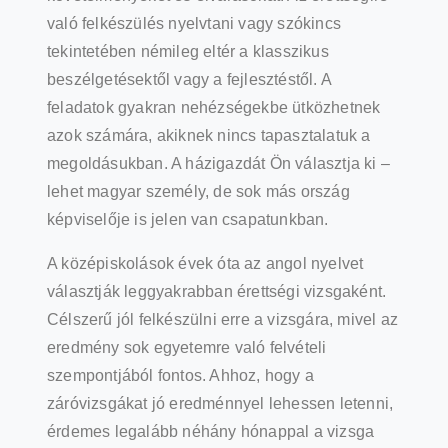
való felkészülés nyelvtani vagy szókincs
tekintetében némileg eltér a klasszikus
beszélgetésektől vagy a fejlesztéstől. A
feladatok gyakran nehézségekbe ütközhetnek
azok számára, akiknek nincs tapasztalatuk a
megoldásukban. A házigazdát Ön választja ki –
lehet magyar személy, de sok más ország
képviselője is jelen van csapatunkban.
A középiskolások évek óta az angol nyelvet
választják leggyakrabban érettségi vizsgaként.
Célszerű jól felkészülni erre a vizsgára, mivel az
eredmény sok egyetemre való felvételi
szempontjából fontos. Ahhoz, hogy a
záróvizsgákat jó eredménnyel lehessen letenni,
érdemes legalább néhány hónappal a vizsga