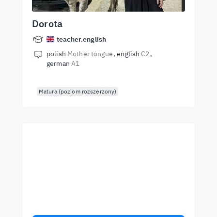
Dorota
teacher.english
polish
Mother tongue
english
C2
german
A1
Matura (poziom rozszerzony)
Kezdjen el tanulni a
legjobb tanároktól!
Tanuljon angolul világszínvonalú tanároktól!
Fogadja el a kihívást!