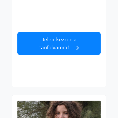
legjobb tanároktól!
Tanuljon angolul világszínvonalú tanároktól!
Fogadja el a kihívást!
Jelentkezzen a
tanfolyamra!