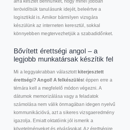
arra késztet bennünket, hogy minél jobban
lerövidítsük tanulásunk idejét, beleértve a
logisztikát is. Amikor bármilyen vizsgára
készülünk az interneten keresztül, sokkal
könnyebben megtervezhetjük a szabadidőnket.
Bővített érettségi angol – a
legjobb munkatársak készítik fel
Mi a leggyakrabban választott
kiterjesztett
érettségi? Angol! A felkészülés
t éppen erre a
témára kell a megfelelő módon végezni. A
dátumok memorizálása vagy a feladatok
számolása nem válik önmagában idegen nyelvű
kommunikációvá, azt a sikeres vizsgaeredmény
igazolja. Emiatt oktatóink jól ismerik a
követelményeket és elvárásokat. Az érettségire