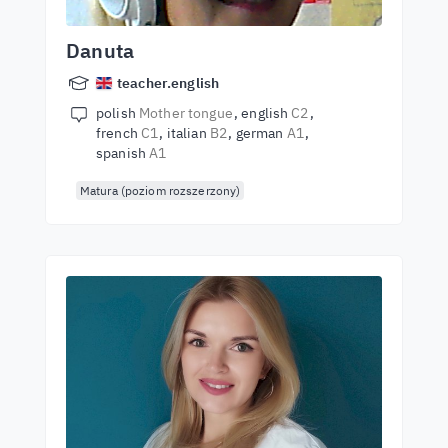
Danuta
teacher.english
polish
Mother tongue
english
C2
french
C1
italian
B2
german
A1
spanish
A1
Matura (poziom rozszerzony)