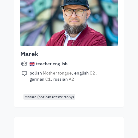
Marek
teacher.english
polish
Mother tongue
english
C2
german
C1
russian
A2
Matura (poziom rozszerzony)
Kezdjen el tanulni a