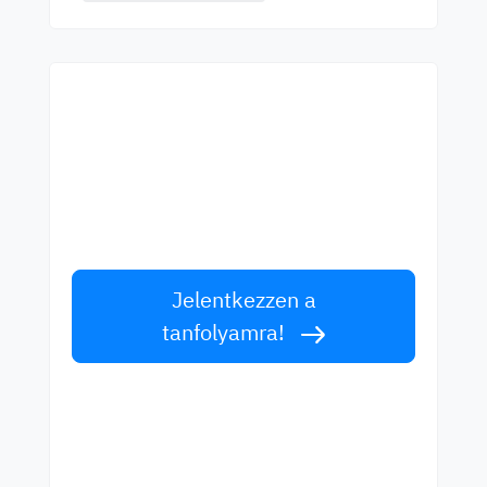
Kezdjen el tanulni a
legjobb tanároktól!
Tanuljon angolul világszínvonalú tanároktól!
Fogadja el a kihívást!
Jelentkezzen a
tanfolyamra!