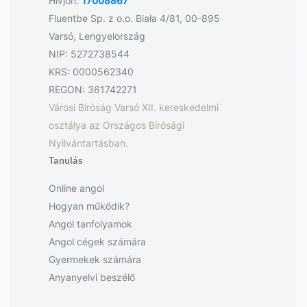
Hívjon:
17008867
Fluentbe Sp. z o.o. Biała 4/81, 00-895
Varsó, Lengyelország
NIP: 5272738544
KRS: 0000562340
REGON: 361742271
Városi Bíróság Varsó XII. kereskedelmi
osztálya az Országos Bírósági
Nyilvántartásban.
Tanulás
Online angol
Hogyan működik?
Angol tanfolyamok
Angol cégek számára
Gyermekek számára
Anyanyelvi beszélő