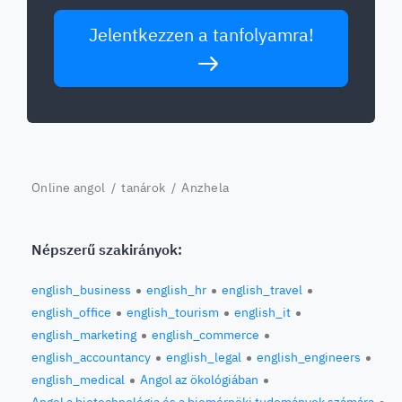
Jelentkezzen a tanfolyamra!
Online angol
/
tanárok
/ Anzhela
Népszerű szakirányok:
english_business
english_hr
english_travel
english_office
english_tourism
english_it
english_marketing
english_commerce
english_accountancy
english_legal
english_engineers
english_medical
Angol az ökológiában