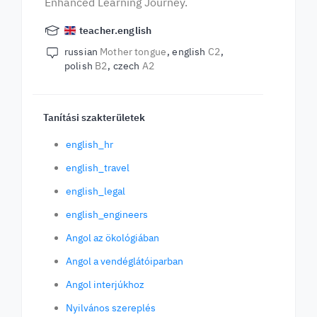
Enhanced Learning Journey.
teacher.english
russian
Mother tongue
english
C2
polish
B2
czech
A2
Tanítási szakterületek
english_hr
english_travel
english_legal
english_engineers
Angol az ökológiában
Angol a vendéglátóiparban
Angol interjúkhoz
Nyilvános szereplés