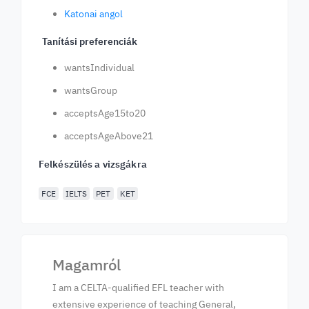
Katonai angol
Tanítási preferenciák
wantsIndividual
wantsGroup
acceptsAge15to20
acceptsAgeAbove21
Felkészülés a vizsgákra
FCE
IELTS
PET
KET
Magamról
I am a CELTA-qualified EFL teacher with
extensive experience of teaching General,