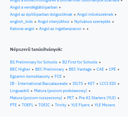
Angol a biotechnológia és a biomérnöki tudományok számára
Angol a vendéglátóiparban
Angol az építőiparban dolgozóknak
Angol művészeknek
english_kids
Angol interjúkhoz
Nyilvános szereplés
Katonai angol
Angol az ingatlanpiacon
Népszerű tanúsítványok:
B1 Preliminary for Schools
B2 First for Schools
BEC Higher
BEC Preliminary
BEC Vantage
CAE
CPE
Egzamin ósmoklasisty
FCE
IB - International Baccalaureate
IELTS
KET
LCCI EDI
Linguaskill
Matura (poziom podstawowy)
Matura (poziom rozszerzony)
PET
Pre A1 Starters (YLE)
PTE
TOEFL
TOEIC
Trinity
YLE Flyers
YLE Movers