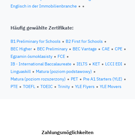
Englisch in der Immobilienbranche
Häufig gewählte Zertifikate:
B1 Preliminary for Schools
B2 First for Schools
BEC Higher
BEC Preliminary
BEC Vantage
CAE
CPE
Egzamin ósmoklasisty
FCE
IB - International Baccalaureate
IELTS
KET
LCCI EDI
Linguaskill
Matura (poziom podstawowy)
Matura (poziom rozszerzony)
PET
Pre A1 Starters (YLE)
PTE
TOEFL
TOEIC
Trinity
YLE Flyers
YLE Movers
Zahlungsmöglichkeiten