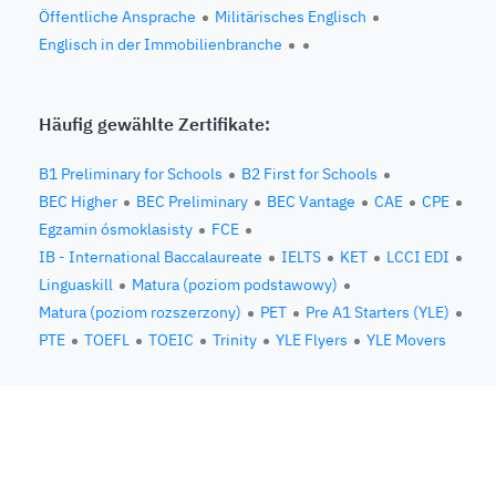
Öffentliche Ansprache
Militärisches Englisch
Englisch in der Immobilienbranche
Häufig gewählte Zertifikate:
B1 Preliminary for Schools
B2 First for Schools
BEC Higher
BEC Preliminary
BEC Vantage
CAE
CPE
Egzamin ósmoklasisty
FCE
IB - International Baccalaureate
IELTS
KET
LCCI EDI
Linguaskill
Matura (poziom podstawowy)
Matura (poziom rozszerzony)
PET
Pre A1 Starters (YLE)
PTE
TOEFL
TOEIC
Trinity
YLE Flyers
YLE Movers