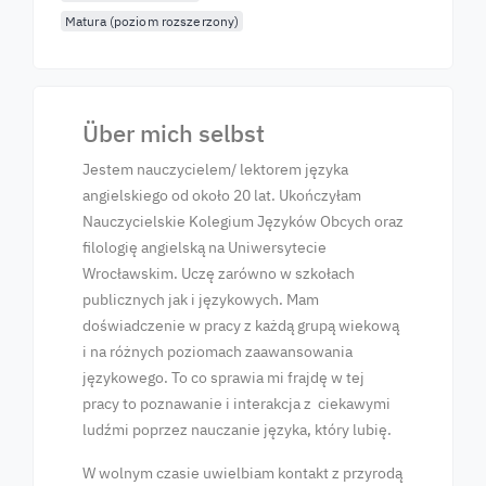
Matura (poziom rozszerzony)
Über mich selbst
Jestem nauczycielem/ lektorem języka
angielskiego od około 20 lat. Ukończyłam
Nauczycielskie Kolegium Języków Obcych oraz
filologię angielską na Uniwersytecie
Wrocławskim. Uczę zarówno w szkołach
publicznych jak i językowych. Mam
doświadczenie w pracy z każdą grupą wiekową
i na różnych poziomach zaawansowania
językowego. To co sprawia mi frajdę w tej
pracy to poznawanie i interakcja z ciekawymi
ludźmi poprzez nauczanie języka, który lubię.
W wolnym czasie uwielbiam kontakt z przyrodą