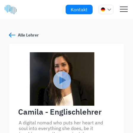
Kontakt
Alle Lehrer
Camila
- Englischlehrer
A digital nomad who puts her heart and
soul into everything she does, be it