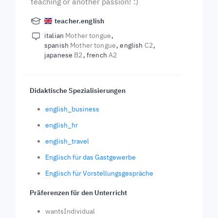
teaching or another passion! :)
teacher.english
italian
Mother tongue
spanish
Mother tongue
english
C2
japanese
B2
french
A2
Didaktische Spezialisierungen
english_business
english_hr
english_travel
Englisch für das Gastgewerbe
Englisch für Vorstellungsgespräche
Präferenzen für den Unterricht
wantsIndividual