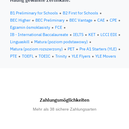
Häufig gewählte Zertifikate:
B1 Preliminary for Schools
B2 First for Schools
BEC Higher
BEC Preliminary
BEC Vantage
CAE
CPE
Egzamin ósmoklasisty
FCE
IB - International Baccalaureate
IELTS
KET
LCCI EDI
Linguaskill
Matura (poziom podstawowy)
Matura (poziom rozszerzony)
PET
Pre A1 Starters (YLE)
PTE
TOEFL
TOEIC
Trinity
YLE Flyers
YLE Movers
Zahlungsmöglichkeiten
Mehr als 38 sichere Zahlungsarten