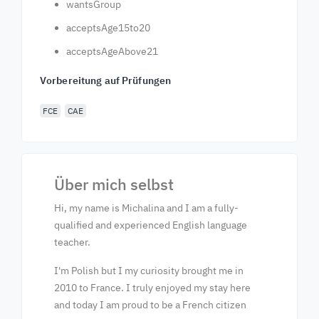
wantsGroup
acceptsAge15to20
acceptsAgeAbove21
Vorbereitung auf Prüfungen
FCE
CAE
Über mich selbst
Hi, my name is Michalina and I am a fully-
qualified and experienced English language
teacher.
I'm Polish but I my curiosity brought me in
2010 to France. I truly enjoyed my stay here
and today I am proud to be a French citizen