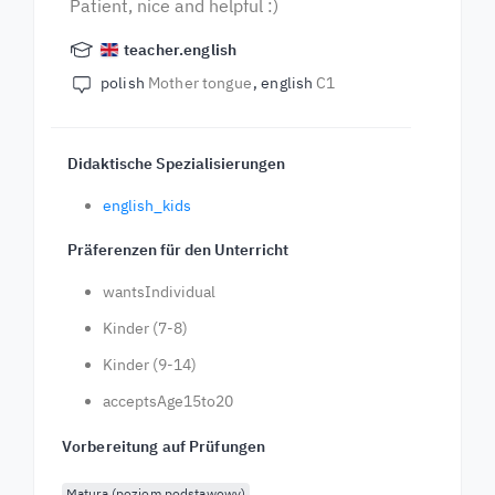
Patient, nice and helpful :)
teacher.english
polish
Mother tongue
english
C1
Didaktische Spezialisierungen
english_kids
Präferenzen für den Unterricht
wantsIndividual
Kinder (7-8)
Kinder (9-14)
acceptsAge15to20
Vorbereitung auf Prüfungen
Matura (poziom podstawowy)