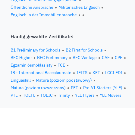
Öffentliche Ansprache
Militärisches Englisch
Englisch in der Immobilienbranche
Häufig gewählte Zertifikate:
B1 Preliminary for Schools
B2 First for Schools
BEC Higher
BEC Preliminary
BEC Vantage
CAE
CPE
Egzamin ósmoklasisty
FCE
IB - International Baccalaureate
IELTS
KET
LCCI EDI
Linguaskill
Matura (poziom podstawowy)
Matura (poziom rozszerzony)
PET
Pre A1 Starters (YLE)
PTE
TOEFL
TOEIC
Trinity
YLE Flyers
YLE Movers