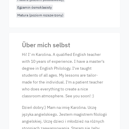
Egzamin ósmoklasisty
Matura (poziom rozszerzony)
Über mich selbst
Hi! I' m Karolina. A qualified English teacher
with 10 years of experience. I have a master's
degree in English Philology. I've taught
students of all ages. My lessons are tailor-
made for the individual. I'm a patient teacher
who does everything to create a nice
classroom atmosphere. See you soon! :)
Dzień dobry:) Mam na imię Karolina. Uczę
języka angielskiego. Jestem magistrem filologii
angielskiej. Uczę dzieci i młodzież na różnych
stopniach zaawansowania. Staram się żeby