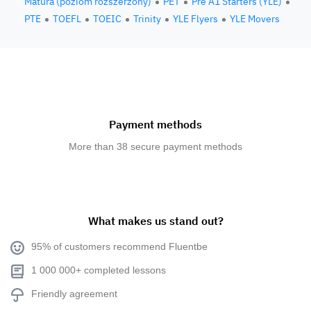
Matura (poziom rozszerzony)
PET
Pre A1 Starters (YLE)
PTE
TOEFL
TOEIC
Trinity
YLE Flyers
YLE Movers
Payment methods
More than 38 secure payment methods
What makes us stand out?
95% of customers recommend Fluentbe
1 000 000+ completed lessons
Friendly agreement