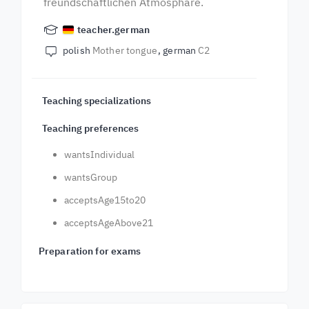
freundschaftlichen Atmosphäre.
teacher.german
polish
Mother tongue
german
C2
Teaching specializations
Teaching preferences
wantsIndividual
wantsGroup
acceptsAge15to20
acceptsAgeAbove21
Preparation for exams