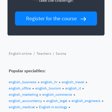
Take the challenge!
Register for the course
English online
/
Teachers
/ Iwona
Popular specialties:
english_business
english_hr
english_travel
english_office
english_tourism
english_it
english_marketing
english_commerce
english_accountancy
english_legal
english_engineers
english_medical
English in ecology