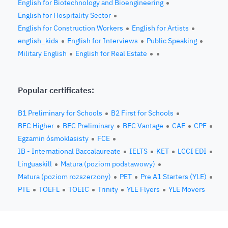
English for Biotechnology and Bioengineering
English for Hospitality Sector
English for Construction Workers
English for Artists
english_kids
English for Interviews
Public Speaking
Military English
English for Real Estate
Popular certificates:
B1 Preliminary for Schools
B2 First for Schools
BEC Higher
BEC Preliminary
BEC Vantage
CAE
CPE
Egzamin ósmoklasisty
FCE
IB - International Baccalaureate
IELTS
KET
LCCI EDI
Linguaskill
Matura (poziom podstawowy)
Matura (poziom rozszerzony)
PET
Pre A1 Starters (YLE)
PTE
TOEFL
TOEIC
Trinity
YLE Flyers
YLE Movers