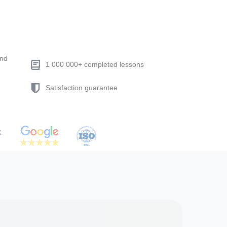
end
1 000 000+ completed lessons
Satisfaction guarantee