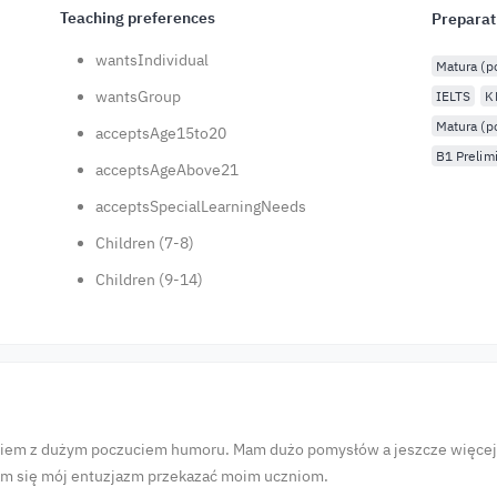
Teaching preferences
Preparat
wantsIndividual
Matura (
wantsGroup
IELTS
K
Matura (p
acceptsAge15to20
B1 Prelim
acceptsAgeAbove21
acceptsSpecialLearningNeeds
Children (7-8)
Children (9-14)
em z dużym poczuciem humoru. Mam dużo pomysłów a jeszcze więcej p
ram się mój entuzjazm przekazać moim uczniom.