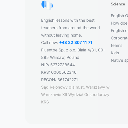
Science
English O
English lessons with the best
How does
teachers from around the world
English 
without leaving home.
Corporate
Call now:
+48 22 307 11 71
teams
Fluentbe Sp. z o.o. Biała 4/81, 00-
Kids
895 Warsaw, Poland
Native s
NIP: 5272738544
KRS: 0000562340
REGON: 361742271
Sąd Rejonowy dla m.st. Warszawy w
Warszawie XII Wydział Gospodarczy
KRS