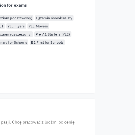
ion for exams
poziom podstawowy)
Egzamin ósmoklasisty
ET
YLE Flyers
YLE Movers
oziom rozszerzony)
Pre A1 Starters (YLE)
inary for Schools
B2 First for Schools
asji. Chcę pracować z ludźmi bo cenię