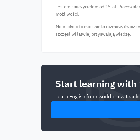
Jestem nauczycielem od 15 lat. Pracowałem 
możliwości.
Moje lekcje to mieszanka rozmów, ćwiczeń 
szczęśliwi łatwiej przyswajają wiedzę.
Start learning with
Learn English from world-class teache