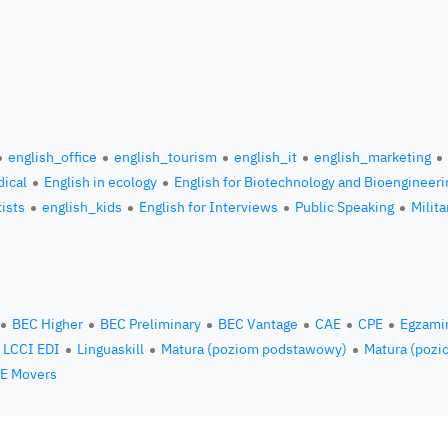
english_office
english_tourism
english_it
english_marketing
ical
English in ecology
English for Biotechnology and Bioengineeri
tists
english_kids
English for Interviews
Public Speaking
Milita
BEC Higher
BEC Preliminary
BEC Vantage
CAE
CPE
Egzami
LCCI EDI
Linguaskill
Matura (poziom podstawowy)
Matura (pozi
E Movers