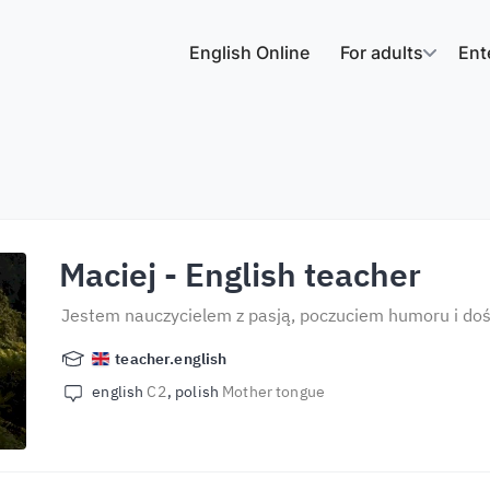
English Online
For adults
Ent
Maciej
- English teacher
Jestem nauczycielem z pasją, poczuciem humoru i do
teacher.english
english
C2
polish
Mother tongue