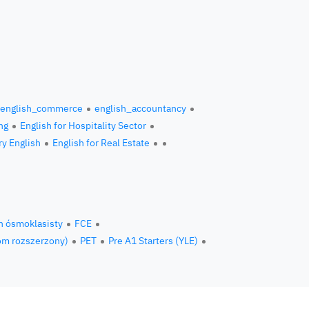
english_commerce
english_accountancy
ng
English for Hospitality Sector
ry English
English for Real Estate
n ósmoklasisty
FCE
om rozszerzony)
PET
Pre A1 Starters (YLE)