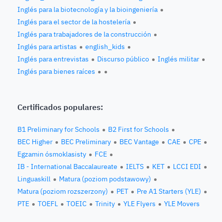
Inglés para la biotecnología y la bioingeniería
Inglés para el sector de la hostelería
Inglés para trabajadores de la construcción
Inglés para artistas
english_kids
Inglés para entrevistas
Discurso público
Inglés militar
Inglés para bienes raíces
Certificados populares:
B1 Preliminary for Schools
B2 First for Schools
BEC Higher
BEC Preliminary
BEC Vantage
CAE
CPE
Egzamin ósmoklasisty
FCE
IB - International Baccalaureate
IELTS
KET
LCCI EDI
Linguaskill
Matura (poziom podstawowy)
Matura (poziom rozszerzony)
PET
Pre A1 Starters (YLE)
PTE
TOEFL
TOEIC
Trinity
YLE Flyers
YLE Movers