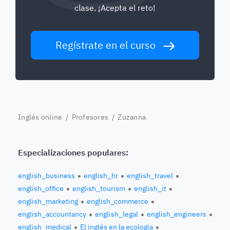
clase. ¡Acepta el reto!
Regístrate en el curso
Inglés online
/
Profesores
/ Zuzanna
Especializaciones populares:
english_business
english_hr
english_travel
english_office
english_tourism
english_it
english_marketing
english_commerce
english_accountancy
english_legal
english_engineers
english_medical
El inglés en la ecología