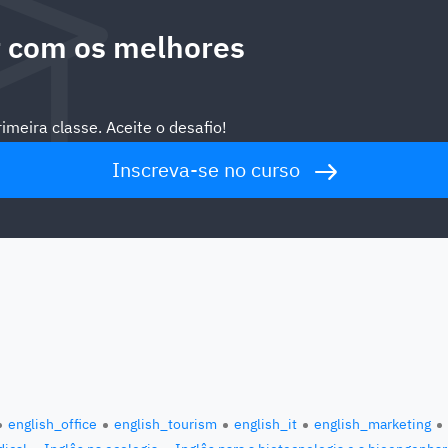
 com os melhores
meira classe. Aceite o desafio!
Inscreva-se no curso
english_office
english_tourism
english_it
english_marketing