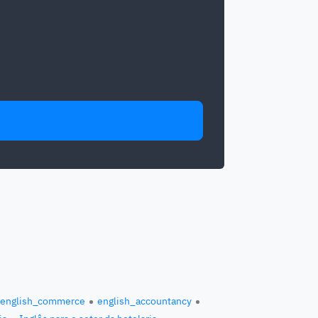
english_commerce
english_accountancy