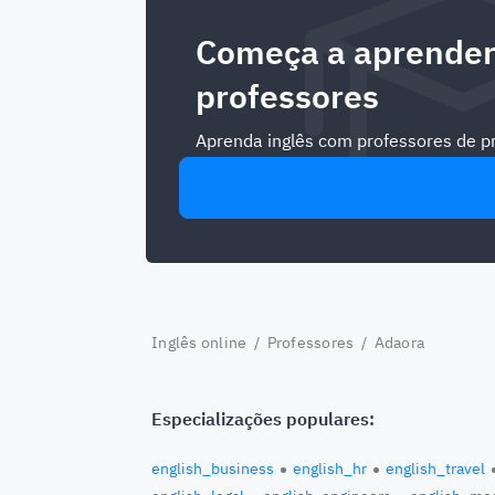
Começa a aprender
professores
Aprenda inglês com professores de pri
Inglês online
/
Professores
/ Adaora
Especializações populares:
english_business
english_hr
english_travel