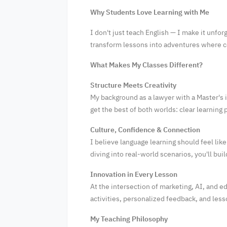
Why Students Love Learning with Me
I don't just teach English — I make it unfor
transform lessons into adventures where 
What Makes My Classes Different?
Structure Meets Creativity
My background as a lawyer with a Master's i
get the best of both worlds: clear learning
Culture, Confidence & Connection
I believe language learning should feel lik
diving into real-world scenarios, you'll bui
Innovation in Every Lesson
At the intersection of marketing, AI, and 
activities, personalized feedback, and less
My Teaching Philosophy