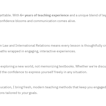
gettable. With
6+ years of teaching experience
and a unique blend of leg
confidence blooms and communication comes alive.
n Law and International Relations means every lesson is thoughtfully cr
 paths wrapped in engaging, interactive experiences.
e exploring a new world, not memorizing textbooks. Whether we're discuss
ld the confidence to express yourself freely in any situation.
education, I bring fresh, modern teaching methods that keep you engaged
ons tailored to
your
goals.