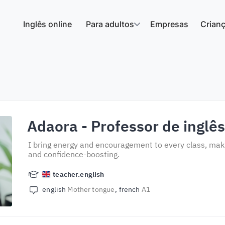
Inglês online
Para adultos
Empresas
Crian
Adaora
- Professor de inglê
I bring energy and encouragement to every class, maki
and confidence-boosting.
teacher.english
english
Mother tongue
french
A1