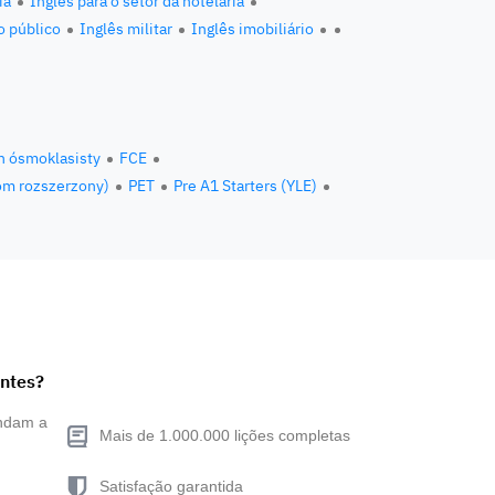
ia
Inglês para o setor da hotelaria
o público
Inglês militar
Inglês imobiliário
n ósmoklasisty
FCE
om rozszerzony)
PET
Pre A1 Starters (YLE)
entes?
endam a
Mais de 1.000.000 lições completas
Satisfação garantida