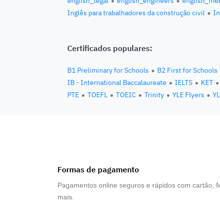
english_legal
english_engineers
english_med
Inglês para trabalhadores da construção civil
In
Certificados populares:
B1 Preliminary for Schools
B2 First for Schools
IB - International Baccalaureate
IELTS
KET
PTE
TOEFL
TOEIC
Trinity
YLE Flyers
YL
Formas de pagamento
Pagamentos online seguros e rápidos com cartão, 
mais.