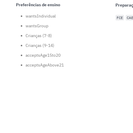
Preferências de ensino
Preparaç
wantsIndividual
FCE
CA
wantsGroup
Crianças (7-8)
Crianças (9-14)
acceptsAge15to20
acceptsAgeAbove21