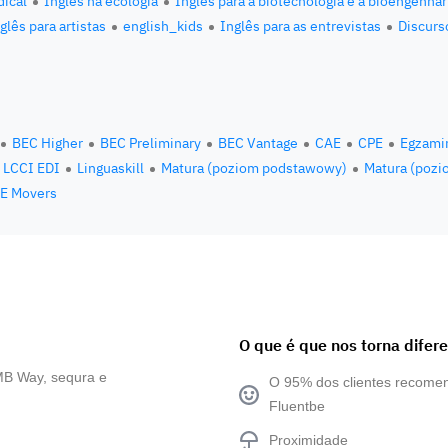
ical
Inglês na ecologia
Inglês para a biotecnologia e a bioengenhar
glês para artistas
english_kids
Inglês para as entrevistas
Discurs
BEC Higher
BEC Preliminary
BEC Vantage
CAE
CPE
Egzami
LCCI EDI
Linguaskill
Matura (poziom podstawowy)
Matura (pozi
E Movers
O que é que nos torna difer
MB Way, sequra e
O 95% dos clientes recom
Fluentbe
Proximidade