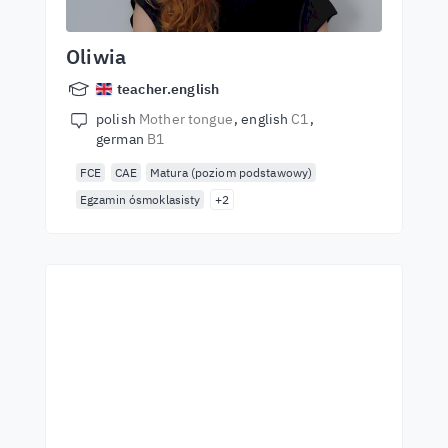
Oliwia
teacher.english
polish
Mother tongue
english
C1
german
B1
FCE
CAE
Matura (poziom podstawowy)
Egzamin ósmoklasisty
+2
Começa a aprender com
os melhores professores
Aprenda inglês com professores de
primeira classe. Aceite o desafio!