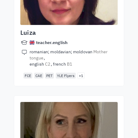
Luiza
teacher.english
romanian; moldavian; moldovan
Mother
tongue
english
C2
french
B1
FCE
CAE
PET
YLE Flyers
+1