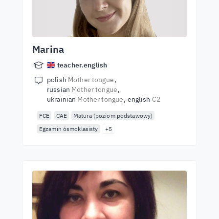
Marina
teacher.english
polish
Mother tongue
russian
Mother tongue
ukrainian
Mother tongue
english
C2
FCE
CAE
Matura (poziom podstawowy)
Egzamin ósmoklasisty
+5