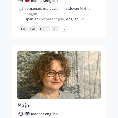
teacher.english
romanian; moldavian; moldovan
Mother
tongue
spanish
Mother tongue
english
C2
FCE
CAE
TOEFL
CPE
+2
Maja
teacher.english