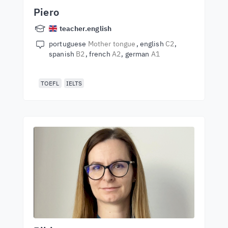
Piero
teacher.english
portuguese
Mother tongue
english
C2
spanish
B2
french
A2
german
A1
TOEFL
IELTS