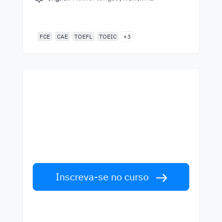
FCE
CAE
TOEFL
TOEIC
+3
Começa a aprender com
os melhores professores
Aprenda inglês com professores de
primeira classe. Aceite o desafio!
Inscreva-se no curso