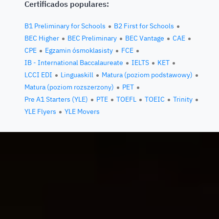
Certificados populares:
B1 Preliminary for Schools
B2 First for Schools
BEC Higher
BEC Preliminary
BEC Vantage
CAE
CPE
Egzamin ósmoklasisty
FCE
IB - International Baccalaureate
IELTS
KET
LCCI EDI
Linguaskill
Matura (poziom podstawowy)
Matura (poziom rozszerzony)
PET
Pre A1 Starters (YLE)
PTE
TOEFL
TOEIC
Trinity
YLE Flyers
YLE Movers