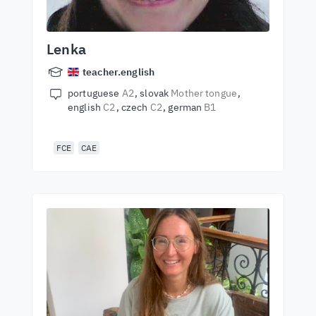
Lenka
teacher.english
portuguese
A2
slovak
Mother tongue
english
C2
czech
C2
german
B1
FCE
CAE