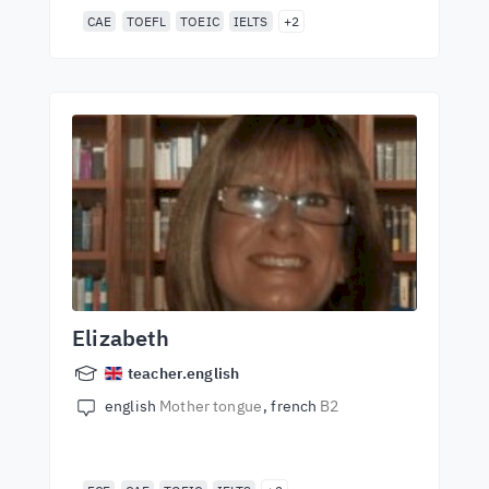
CAE
TOEFL
TOEIC
IELTS
+2
Elizabeth
teacher.english
english
Mother tongue
french
B2