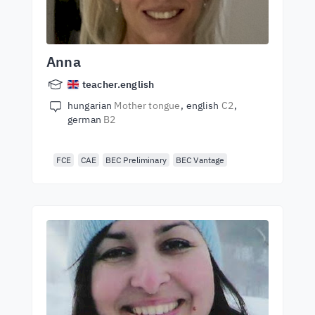
Anna
teacher.english
hungarian
Mother tongue
english
C2
german
B2
FCE
CAE
BEC Preliminary
BEC Vantage