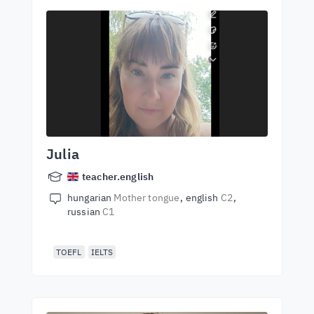
Julia
teacher.english
hungarian
Mother tongue
english
C2
russian
C1
TOEFL
IELTS