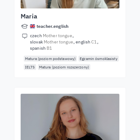
Maria
teacher.english
czech
Mother tongue
slovak
Mother tongue
english
C1
spanish
B1
Matura (poziom podstawowy)
Egzamin ósmoklasisty
IELTS
Matura (poziom rozszerzony)