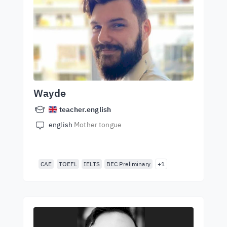
Wayde
teacher.english
english
Mother tongue
CAE
TOEFL
IELTS
BEC Preliminary
+1