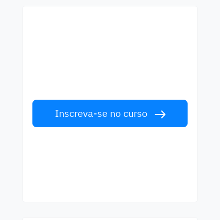
Começa a aprender com
os melhores professores
Aprenda inglês com professores de
primeira classe. Aceite o desafio!
Inscreva-se no curso