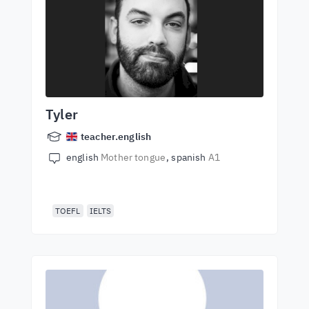
Tyler
teacher.english
english
Mother tongue
spanish
A1
TOEFL
IELTS