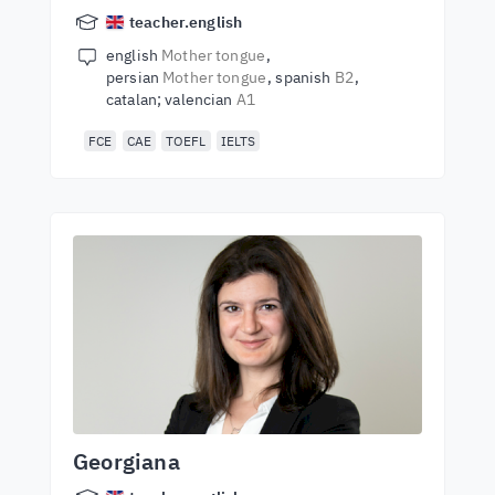
teacher.english
english
Mother tongue
persian
Mother tongue
spanish
B2
catalan; valencian
A1
FCE
CAE
TOEFL
IELTS
Georgiana