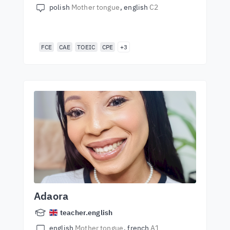
polish
Mother tongue
english
C2
FCE
CAE
TOEIC
CPE
+3
Adaora
teacher.english
english
Mother tongue
french
A1