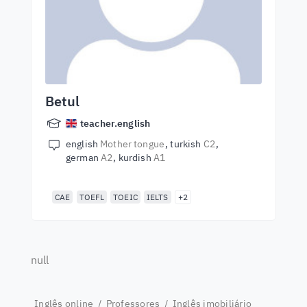
Betul
teacher.english
english
Mother tongue
turkish
C2
german
A2
kurdish
A1
CAE
TOEFL
TOEIC
IELTS
+2
null
Inglês online
/
Professores
/
Inglês imobiliário