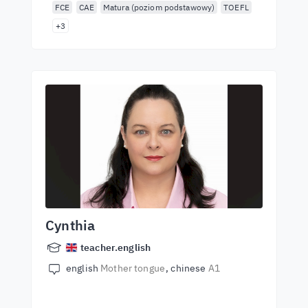
FCE
CAE
Matura (poziom podstawowy)
TOEFL
+3
Cynthia
teacher.english
english
Mother tongue
chinese
A1