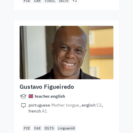
FCE
CAE
TOEIC
IELTS
+2
Gustavo Figueiredo
teacher.english
portuguese
Mother tongue
english
C2
french
A1
FCE
CAE
IELTS
Linguaskill