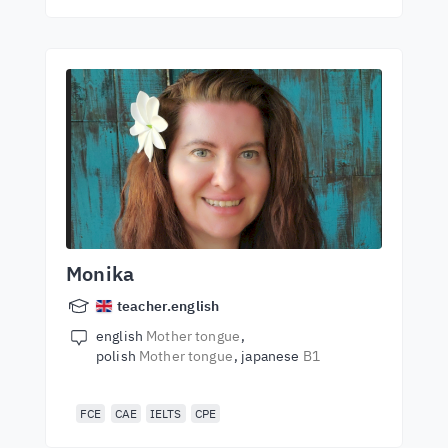
Monika
teacher.english
english
Mother tongue
polish
Mother tongue
japanese
B1
FCE
CAE
IELTS
CPE