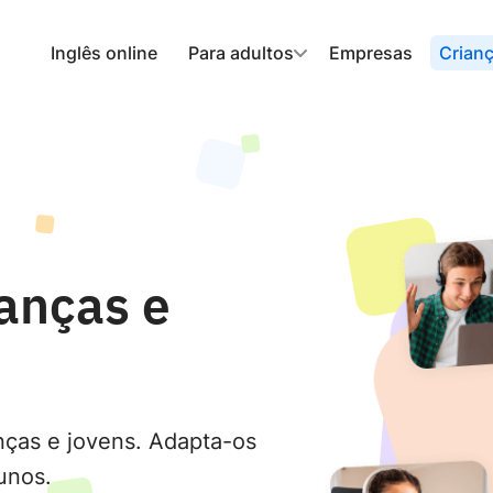
Inglês online
Para adultos
Empresas
Crian
ianças e
anças e jovens. Adapta-os
unos.