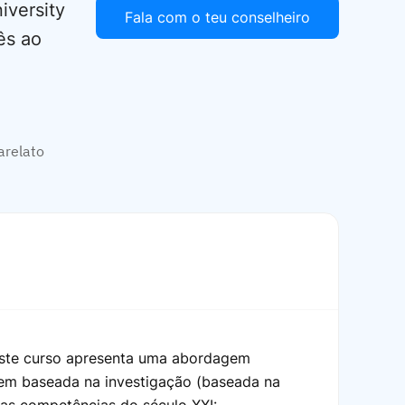
iversity
Fala com o teu conselheiro
ês ao
arelato
este curso apresenta uma abordagem
em baseada na investigação (baseada na