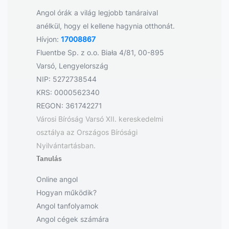
Angol órák a világ legjobb tanáraival
anélkül, hogy el kellene hagynia otthonát.
Hívjon:
17008867
Fluentbe Sp. z o.o. Biała 4/81, 00-895
Varsó, Lengyelország
NIP: 5272738544
KRS: 0000562340
REGON: 361742271
Városi Bíróság Varsó XII. kereskedelmi
osztálya az Országos Bírósági
Nyilvántartásban.
Tanulás
Online angol
Hogyan működik?
Angol tanfolyamok
Angol cégek számára