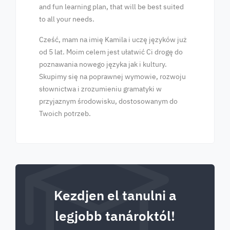
and fun learning plan, that will be best suited
to all your needs.
Cześć, mam na imię Kamila i uczę języków już
od 5 lat. Moim celem jest ułatwić Ci drogę do
poznawania nowego języka jak i kultury.
Skupimy się na poprawnej wymowie, rozwoju
słownictwa i zrozumieniu gramatyki w
przyjaznym środowisku, dostosowanym do
Twoich potrzeb.
Kezdjen el tanulni a
legjobb tanároktól!