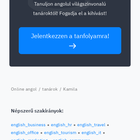
Tanuljon angolul világszínvonalú
tanároktól! Fogadja el a kihívást!
Jelentkezzen a tanfolyamra!
Online angol
/
tanárok
/ Kamila
Népszerű szakirányok:
english_business
english_hr
english_travel
english_office
english_tourism
english_it