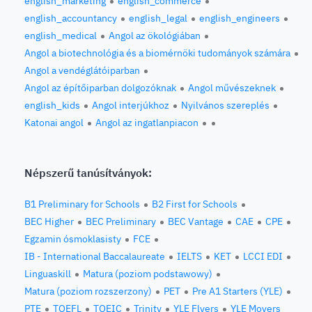
english_marketing
english_commerce
english_accountancy
english_legal
english_engineers
english_medical
Angol az ökológiában
Angol a biotechnológia és a biomérnöki tudományok számára
Angol a vendéglátóiparban
Angol az építőiparban dolgozóknak
Angol művészeknek
english_kids
Angol interjúkhoz
Nyilvános szereplés
Katonai angol
Angol az ingatlanpiacon
Népszerű tanúsítványok:
B1 Preliminary for Schools
B2 First for Schools
BEC Higher
BEC Preliminary
BEC Vantage
CAE
CPE
Egzamin ósmoklasisty
FCE
IB - International Baccalaureate
IELTS
KET
LCCI EDI
Linguaskill
Matura (poziom podstawowy)
Matura (poziom rozszerzony)
PET
Pre A1 Starters (YLE)
PTE
TOEFL
TOEIC
Trinity
YLE Flyers
YLE Movers