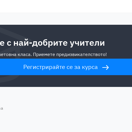
е с най-добрите учители
световна класа. Приемете предизвикателството!
Регистрирайте се за курса
na