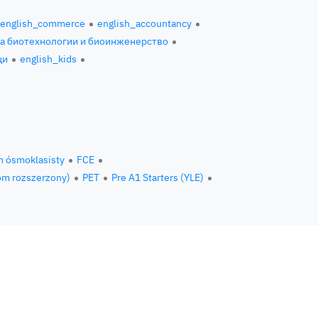
english_commerce
english_accountancy
за биотехнологии и биоинженерство
ци
english_kids
n ósmoklasisty
FCE
om rozszerzony)
PET
Pre A1 Starters (YLE)