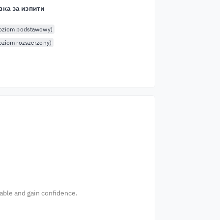
вка за изпити
poziom podstawowy)
oziom rozszerzony)
table and gain confidence.