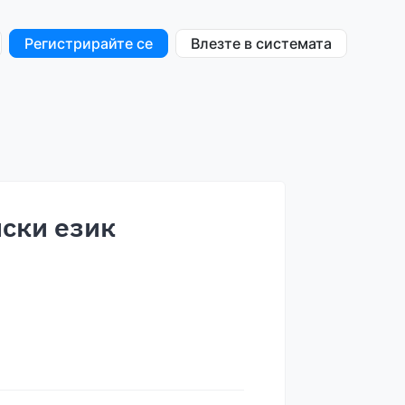
Регистрирайте се
Влезте в системата
йски език