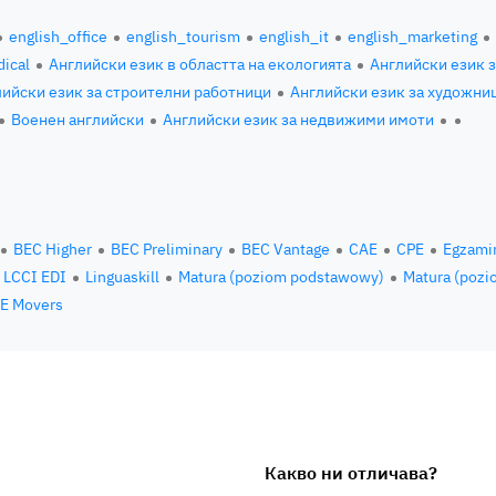
english_office
english_tourism
english_it
english_marketing
ical
Английски език в областта на екологията
Английски език 
ийски език за строителни работници
Английски език за художни
Военен английски
Английски език за недвижими имоти
BEC Higher
BEC Preliminary
BEC Vantage
CAE
CPE
Egzami
LCCI EDI
Linguaskill
Matura (poziom podstawowy)
Matura (pozi
E Movers
Какво ни отличава?