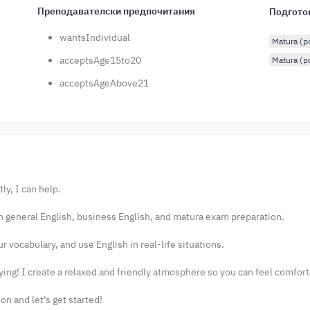
Преподавателски предпочитания
Подгото
wantsIndividual
Matura (
acceptsAge15to20
Matura (p
acceptsAgeAbove21
ly, I can help.
on general English, business English, and matura exam preparation.
ur vocabulary, and use English in real-life situations.
ying! I create a relaxed and friendly atmosphere so you can feel comfor
n and let's get started!