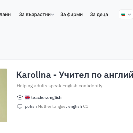
лайн
За възрастни
За фирми
За деца
Karolina
- Учител по англи
Helping adults speak English confidently
teacher.english
polish
Mother tongue
english
C1