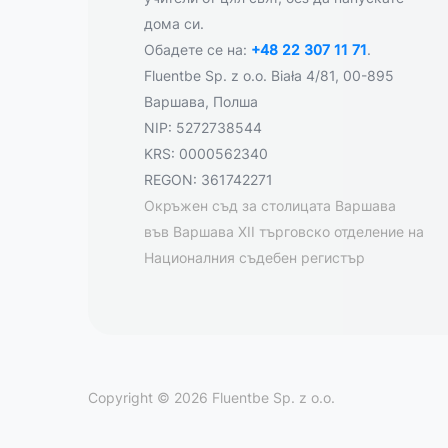
дома си.
Обадете се на:
+48 22 307 11 71
.
Fluentbe Sp. z o.o. Biała 4/81, 00-895
Варшава, Полша
NIP: 5272738544
KRS: 0000562340
REGON: 361742271
Окръжен съд за столицата Варшава
във Варшава XII търговско отделение на
Националния съдебен регистър
Copyright © 2026 Fluentbe Sp. z o.o.