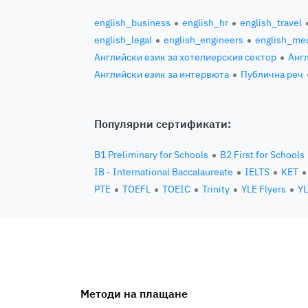
english_business
english_hr
english_travel
english_legal
english_engineers
english_med
Английски език за хотелиерския сектор
Англ
Английски език за интервюта
Публична реч
Популярни сертификати:
B1 Preliminary for Schools
B2 First for Schools
IB - International Baccalaureate
IELTS
KET
PTE
TOEFL
TOEIC
Trinity
YLE Flyers
YL
Методи на плащане