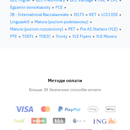
BEC Higher
BEC Preliminary
BEC Vantage
CAE
CPE
Egzamin ósmoklasisty
FCE
IB - International Baccalaureate
IELTS
KET
LCCI EDI
Linguaskill
Matura (poziom podstawowy)
Matura (poziom rozszerzony)
PET
Pre A1 Starters (YLE)
PTE
TOEFL
TOEIC
Trinity
YLE Flyers
YLE Movers
Методи оплати
Більше 38 безпечних способів оплати