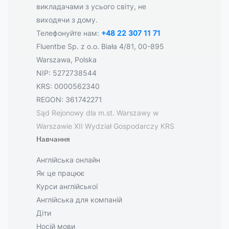
викладачами з усього світу, не
виходячи з дому.
Телефонуйте нам:
+48 22 307 11 71
Fluentbe Sp. z o.o. Biała 4/81, 00-895
Warszawa, Polska
NIP: 5272738544
KRS: 0000562340
REGON: 361742271
Sąd Rejonowy dla m.st. Warszawy w
Warszawie XII Wydział Gospodarczy KRS
Навчання
Англійська онлайн
Як це працює
Курси англійської
Англійська для компаній
Діти
Носій мови