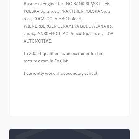
Business English for ING BANK ŚLĄSKI, LEK
POLSKA Sp. z o.o., PRAKTIKER POLSKA Sp. z
o.o., COCA-COLA HBC Poland,
WIENERBERGER CERAMIKA BUDOWLANA sp.
z o.o.,JANSSEN-CILAG Polska Sp. z o. o., TRW
AUTOMOTIVE.
In 2005 I qualified as an examiner for the
matura exam in English.
I currently work in a secondary school.