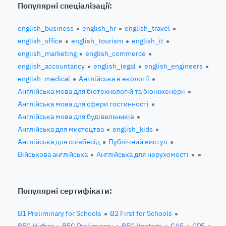
Популярні спеціалізації:
english_business
english_hr
english_travel
english_office
english_tourism
english_it
english_marketing
english_commerce
english_accountancy
english_legal
english_engineers
english_medical
Англійська в екології
Англійська мова для біотехнологій та біоінженерії
Англійська мова для сфери гостинності
Англійська мова для будівельників
Англійська для мистецтва
english_kids
Англійська для співбесід
Публічний виступ
Військова англійська
Англійська для нерухомості
Популярні сертифікати:
B1 Preliminary for Schools
B2 First for Schools