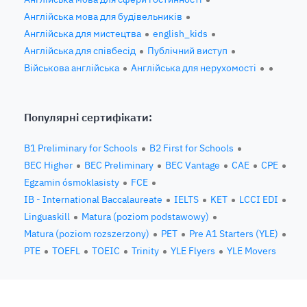
Англійська мова для будівельників
Англійська для мистецтва
english_kids
Англійська для співбесід
Публічний виступ
Військова англійська
Англійська для нерухомості
Популярні сертифікати:
B1 Preliminary for Schools
B2 First for Schools
BEC Higher
BEC Preliminary
BEC Vantage
CAE
CPE
Egzamin ósmoklasisty
FCE
IB - International Baccalaureate
IELTS
KET
LCCI EDI
Linguaskill
Matura (poziom podstawowy)
Matura (poziom rozszerzony)
PET
Pre A1 Starters (YLE)
PTE
TOEFL
TOEIC
Trinity
YLE Flyers
YLE Movers