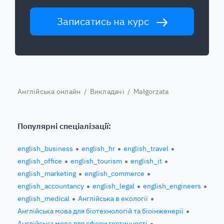
Записатись на курс
Англійська онлайн
/
Викладачі
/ Małgorzata
Популярні спеціалізації:
english_business
english_hr
english_travel
english_office
english_tourism
english_it
english_marketing
english_commerce
english_accountancy
english_legal
english_engineers
english_medical
Англійська в екології
Англійська мова для біотехнологій та біоінженерії
Англійська мова для сфери гостинності