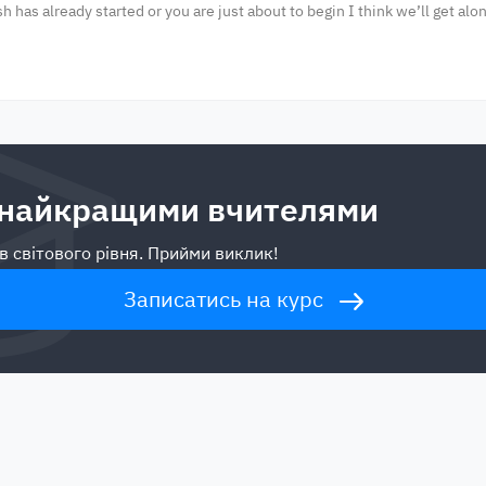
sh has already started or you are just about to begin I think we’ll get a
 найкращими вчителями
в світового рівня. Прийми виклик!
Записатись на курс