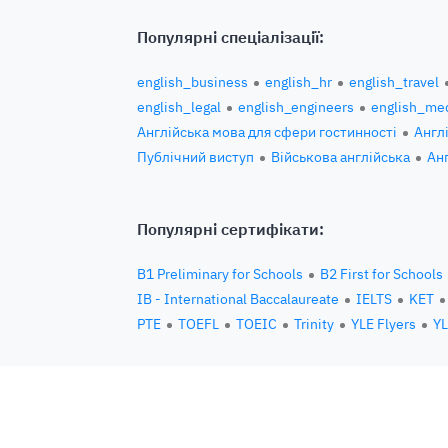
Популярні спеціалізації:
english_business
english_hr
english_travel
english_legal
english_engineers
english_med
Англійська мова для сфери гостинності
Англ
Публічний виступ
Військова англійська
Ан
Популярні сертифікати:
B1 Preliminary for Schools
B2 First for Schools
IB - International Baccalaureate
IELTS
KET
PTE
TOEFL
TOEIC
Trinity
YLE Flyers
YL