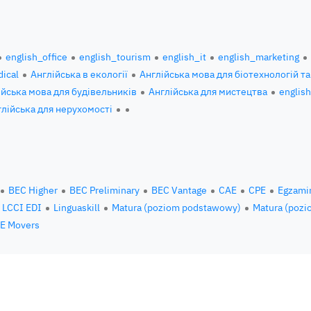
english_office
english_tourism
english_it
english_marketing
ical
Англійська в екології
Англійська мова для біотехнологій та
ійська мова для будівельників
Англійська для мистецтва
englis
глійська для нерухомості
BEC Higher
BEC Preliminary
BEC Vantage
CAE
CPE
Egzami
LCCI EDI
Linguaskill
Matura (poziom podstawowy)
Matura (pozi
E Movers