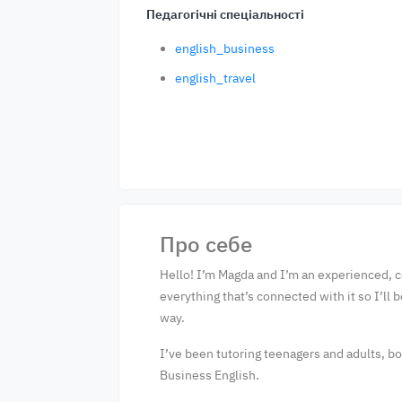
Педагогічні спеціальності
english_business
english_travel
Про себе
Hello! I’m Magda and I’m an experienced, c
everything that’s connected with it so I’ll
way.
I’ve been tutoring teenagers and adults, b
Business English.