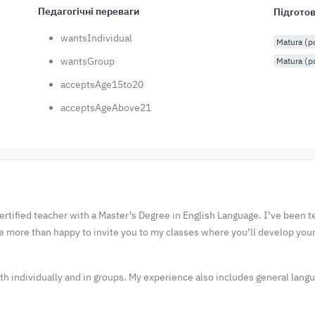
Педагогічні переваги
Підготов
wantsIndividual
Matura (
wantsGroup
Matura (p
acceptsAge15to20
acceptsAgeAbove21
ertified teacher with a Master’s Degree in English Language. I’ve been t
 be more than happy to invite you to my classes where you’ll develop your
oth individually and in groups. My experience also includes general lan