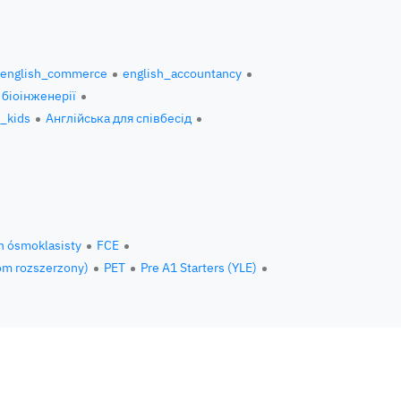
english_commerce
english_accountancy
 біоінженерії
h_kids
Англійська для співбесід
n ósmoklasisty
FCE
om rozszerzony)
PET
Pre A1 Starters (YLE)