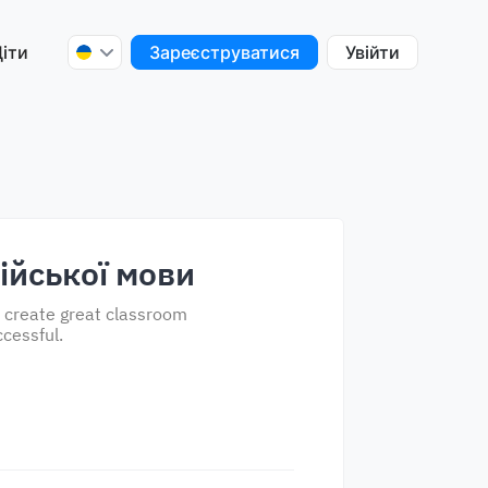
іти
Зареєструватися
Увійти
ійської мови
o create great classroom
cessful.