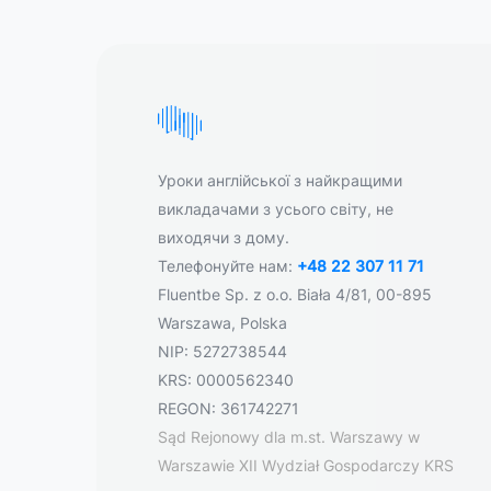
Уроки англійської з найкращими
викладачами з усього світу, не
виходячи з дому.
Телефонуйте нам:
+48 22 307 11 71
Fluentbe Sp. z o.o. Biała 4/81, 00-895
Warszawa, Polska
NIP: 5272738544
KRS: 0000562340
REGON: 361742271
Sąd Rejonowy dla m.st. Warszawy w
Warszawie XII Wydział Gospodarczy KRS