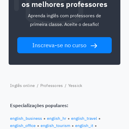
os melhores professores
Aprenda inglês com professores de
primeira classe. Aceite o desafio!
Inscreva-se no curso
Inglês online
/
Professores
/ Yessick
Especializações populares:
english_business
english_hr
english_travel
english_office
english_tourism
english_it