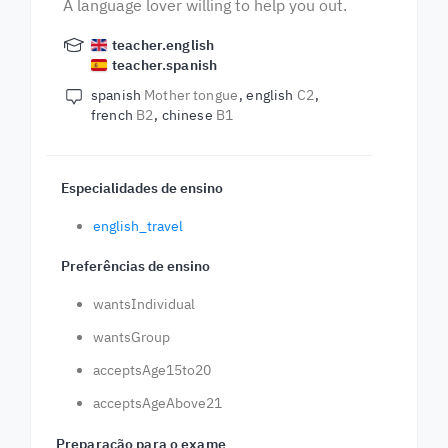
A language lover willing to help you out.
teacher.english
teacher.spanish
spanish
Mother tongue
english
C2
french
B2
chinese
B1
Especialidades de ensino
english_travel
Preferências de ensino
wantsIndividual
wantsGroup
acceptsAge15to20
acceptsAgeAbove21
Preparação para o exame