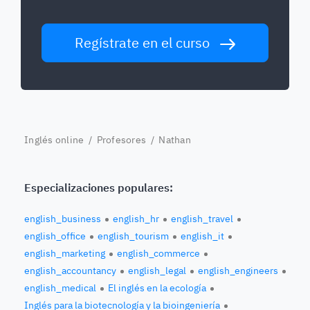
Regístrate en el curso
Inglés online
/
Profesores
/ Nathan
Especializaciones populares:
english_business
english_hr
english_travel
english_office
english_tourism
english_it
english_marketing
english_commerce
english_accountancy
english_legal
english_engineers
english_medical
El inglés en la ecología
Inglés para la biotecnología y la bioingeniería