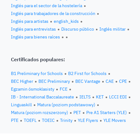
Inglés para el sector de la hostelería
Inglés para trabajadores de la construcción
Inglés para artistas
english_kids
Inglés para entrevistas
Discurso público
Inglés militar
Inglés para bienes raíces
Certificados populares:
B1 Preliminary for Schools
B2 First for Schools
BEC Higher
BEC Preliminary
BEC Vantage
CAE
CPE
Egzamin ósmoklasisty
FCE
IB - International Baccalaureate
IELTS
KET
LCCI EDI
Linguaskill
Matura (poziom podstawowy)
Matura (poziom rozszerzony)
PET
Pre A1 Starters (YLE)
PTE
TOEFL
TOEIC
Trinity
YLE Flyers
YLE Movers