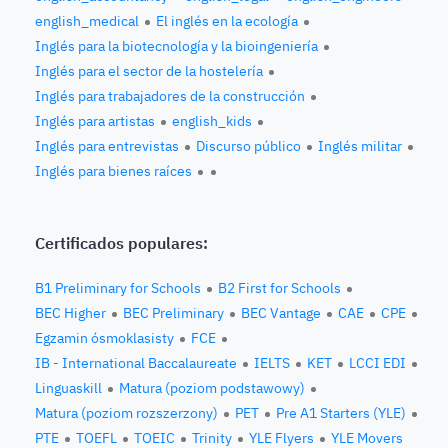
english_medical
El inglés en la ecología
Inglés para la biotecnología y la bioingeniería
Inglés para el sector de la hostelería
Inglés para trabajadores de la construcción
Inglés para artistas
english_kids
Inglés para entrevistas
Discurso público
Inglés militar
Inglés para bienes raíces
Certificados populares:
B1 Preliminary for Schools
B2 First for Schools
BEC Higher
BEC Preliminary
BEC Vantage
CAE
CPE
Egzamin ósmoklasisty
FCE
IB - International Baccalaureate
IELTS
KET
LCCI EDI
Linguaskill
Matura (poziom podstawowy)
Matura (poziom rozszerzony)
PET
Pre A1 Starters (YLE)
PTE
TOEFL
TOEIC
Trinity
YLE Flyers
YLE Movers