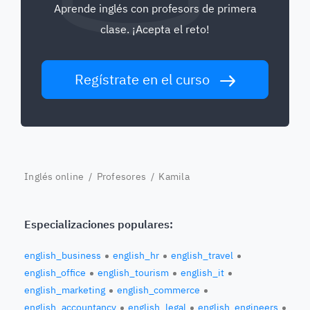
Aprende inglés con profesors de primera
clase. ¡Acepta el reto!
Regístrate en el curso
Inglés online
/
Profesores
/ Kamila
Especializaciones populares:
english_business
english_hr
english_travel
english_office
english_tourism
english_it
english_marketing
english_commerce
english_accountancy
english_legal
english_engineers