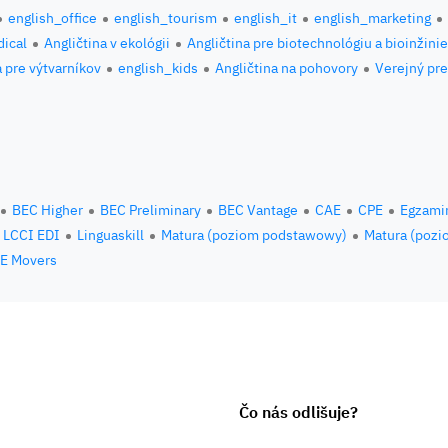
english_office
english_tourism
english_it
english_marketing
ical
Angličtina v ekológii
Angličtina pre biotechnológiu a bioinžini
a pre výtvarníkov
english_kids
Angličtina na pohovory
Verejný pre
BEC Higher
BEC Preliminary
BEC Vantage
CAE
CPE
Egzami
LCCI EDI
Linguaskill
Matura (poziom podstawowy)
Matura (pozi
E Movers
Čo nás odlišuje?