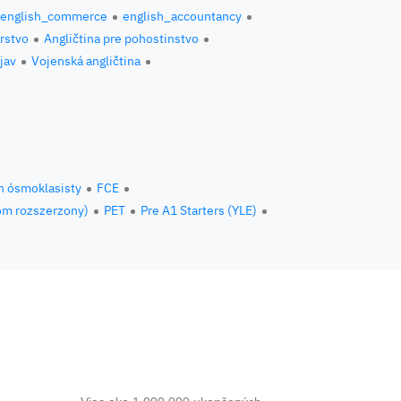
english_commerce
english_accountancy
erstvo
Angličtina pre pohostinstvo
jav
Vojenská angličtina
n ósmoklasisty
FCE
om rozszerzony)
PET
Pre A1 Starters (YLE)