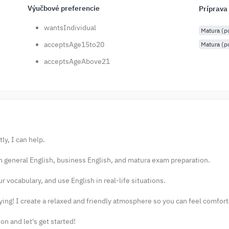
Výučbové preferencie
Príprava
wantsIndividual
Matura (
acceptsAge15to20
Matura (p
acceptsAgeAbove21
ly, I can help.
on general English, business English, and matura exam preparation.
ur vocabulary, and use English in real-life situations.
ying! I create a relaxed and friendly atmosphere so you can feel comfor
n and let's get started!