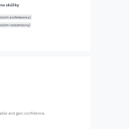
 na skúšky
poziom podstawowy)
oziom rozszerzony)
table and gain confidence.