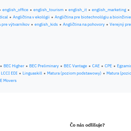
english_office
english_tourism
english_it
english_marketing
ical
Angličtina v ekológii
Angličtina pre biotechnológiu a bioinžini
a pre výtvarníkov
english_kids
Angličtina na pohovory
Verejný pre
BEC Higher
BEC Preliminary
BEC Vantage
CAE
CPE
Egzami
LCCI EDI
Linguaskill
Matura (poziom podstawowy)
Matura (pozi
E Movers
Čo nás odlišuje?