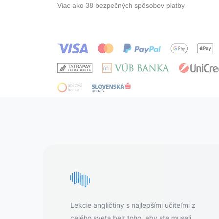
Viac ako 38 bezpečných spôsobov platby
Lekcie angličtiny s najlepšími učiteľmi z
celého sveta bez toho, aby ste museli