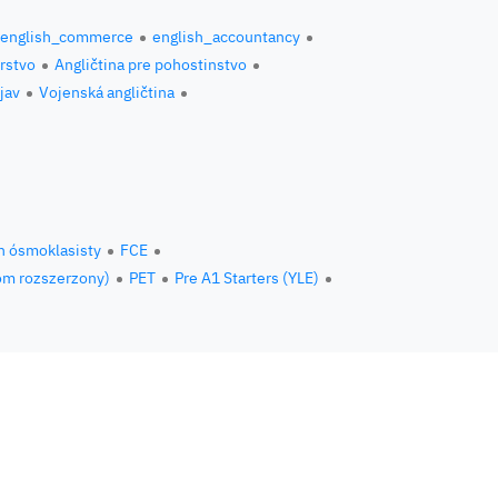
english_commerce
english_accountancy
erstvo
Angličtina pre pohostinstvo
jav
Vojenská angličtina
n ósmoklasisty
FCE
om rozszerzony)
PET
Pre A1 Starters (YLE)