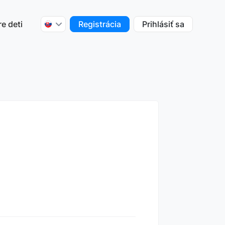
re deti
Registrácia
Prihlásiť sa