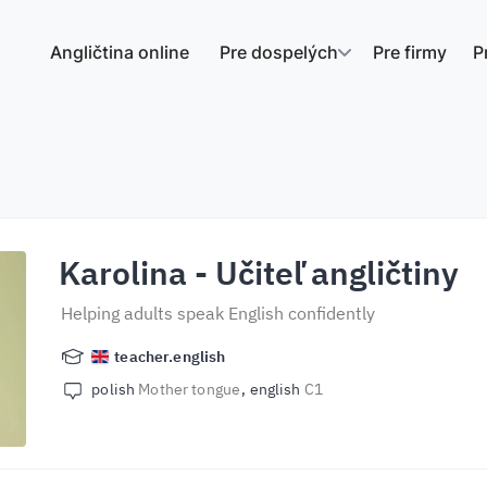
Angličtina online
Pre dospelých
Pre firmy
P
Karolina
- Učiteľ angličtiny
Helping adults speak English confidently
teacher.english
polish
Mother tongue
english
C1