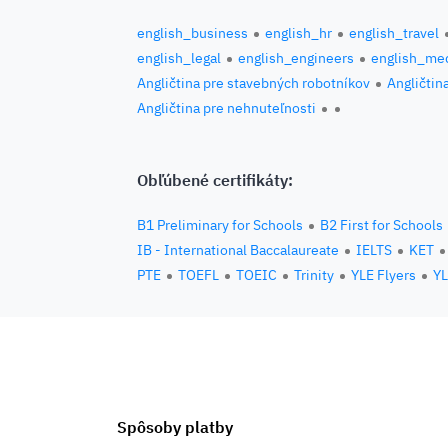
english_business
english_hr
english_travel
english_legal
english_engineers
english_med
Angličtina pre stavebných robotníkov
Angličtin
Angličtina pre nehnuteľnosti
Obľúbené certifikáty:
B1 Preliminary for Schools
B2 First for Schools
IB - International Baccalaureate
IELTS
KET
PTE
TOEFL
TOEIC
Trinity
YLE Flyers
YL
Spôsoby platby