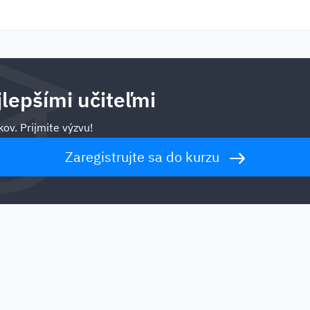
jlepšími učiteľmi
ov. Prijmite výzvu!
Zaregistrujte sa do kurzu