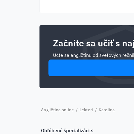
Začnite sa učiť s na
Učte sa angličtinu od svetových rečník
Angličtina online
/
Lektori
/ Karolina
Obľúbené špecializácie: