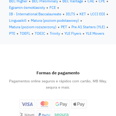
BEC Higher
BEC Preliminary
BEC Vantage
CAE
CPE
Egzamin ósmoklasisty
FCE
IB - International Baccalaureate
IELTS
KET
LCCI EDI
Linguaskill
Matura (poziom podstawowy)
Matura (poziom rozszerzony)
PET
Pre A1 Starters (YLE)
PTE
TOEFL
TOEIC
Trinity
YLE Flyers
YLE Movers
Formas de pagamento
Pagamentos online seguros e rápidos com cartão, MB Way,
sequra e mais.