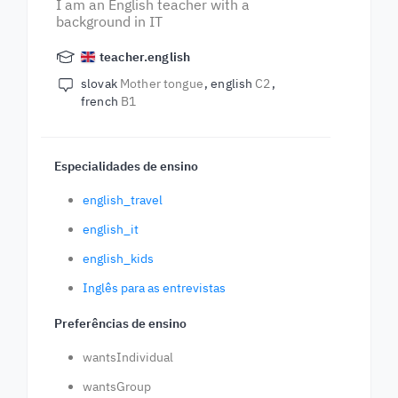
I am an English teacher with a
background in IT
teacher.english
slovak
Mother tongue
english
C2
french
B1
Especialidades de ensino
english_travel
english_it
english_kids
Inglês para as entrevistas
Preferências de ensino
wantsIndividual
wantsGroup