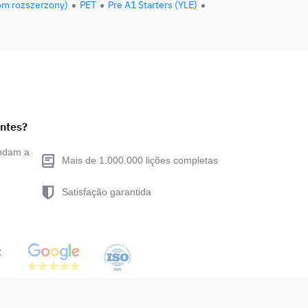
om rozszerzony)
PET
Pre A1 Starters (YLE)
entes?
endam a
Mais de 1.000.000 lições completas
Satisfação garantida