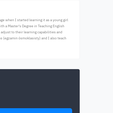
e when I started learning it as a young girl
with a Master's Degree in Teaching English
adjust to their learning capabilities and
ons (egzamin ósmoklasisty) and I also teach