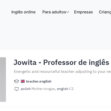
Inglês online
Para adultos
Empresas
Crian
Jowita
- Professor de inglês
Energetic and resourceful teacher adjusting to your n
teacher.english
polish
Mother tongue
english
C2