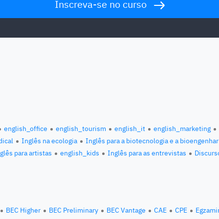
Inscreva-se no curso
english_office
english_tourism
english_it
english_marketing
ical
Inglês na ecologia
Inglês para a biotecnologia e a bioengenhar
glês para artistas
english_kids
Inglês para as entrevistas
Discurs
BEC Higher
BEC Preliminary
BEC Vantage
CAE
CPE
Egzami