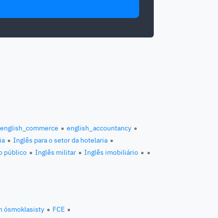
english_commerce
english_accountancy
ia
Inglês para o setor da hotelaria
o público
Inglês militar
Inglês imobiliário
n ósmoklasisty
FCE