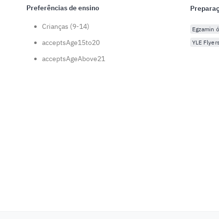
Preferências de ensino
Preparaç
Crianças (9-14)
Egzamin ó
acceptsAge15to20
YLE Flyer
acceptsAgeAbove21