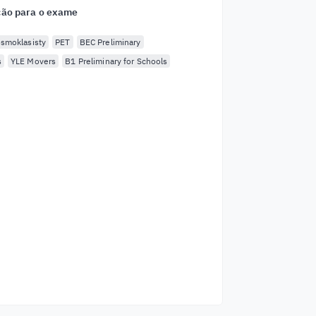
ão para o exame
smoklasisty
PET
BEC Preliminary
s
YLE Movers
B1 Preliminary for Schools