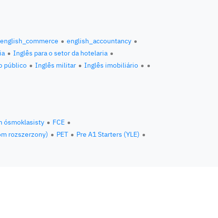
english_commerce
english_accountancy
ia
Inglês para o setor da hotelaria
o público
Inglês militar
Inglês imobiliário
n ósmoklasisty
FCE
om rozszerzony)
PET
Pre A1 Starters (YLE)