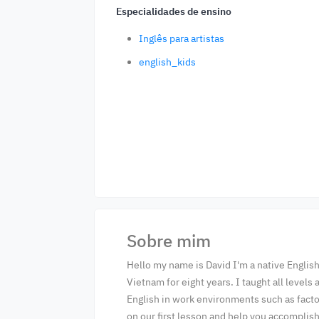
Especialidades de ensino
Inglês para artistas
english_kids
Sobre mim
Hello my name is David I'm a native English 
Vietnam for eight years. I taught all level
English in work environments such as facto
on our first lesson and help you accomplis