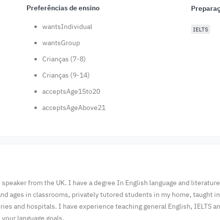
Preferências de ensino
Preparaç
wantsIndividual
IELTS
wantsGroup
Crianças (7-8)
Crianças (9-14)
acceptsAge15to20
acceptsAgeAbove21
speaker from the UK. I have a degree In English language and literature a
s and ages in classrooms, privately tutored students in my home, taught i
ries and hospitals. I have experience teaching general English, IELTS a
h your language goals.