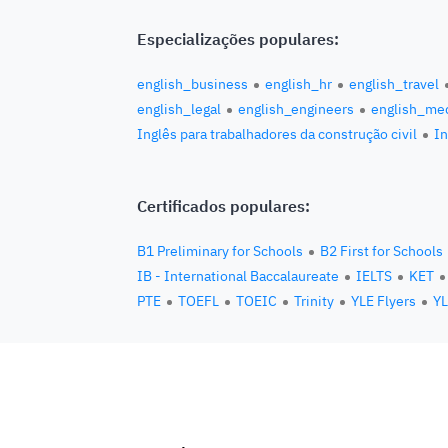
Especializações populares:
english_business
english_hr
english_travel
english_legal
english_engineers
english_med
Inglês para trabalhadores da construção civil
In
Certificados populares:
B1 Preliminary for Schools
B2 First for Schools
IB - International Baccalaureate
IELTS
KET
PTE
TOEFL
TOEIC
Trinity
YLE Flyers
YL