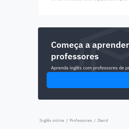
Começa a aprender
professores
Aprenda inglês com professores de pri
Inglês online
/
Professores
/ David