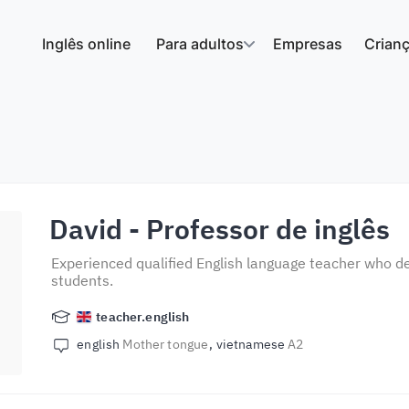
Inglês online
Para adultos
Empresas
Crian
David
- Professor de inglês
Experienced qualified English language teacher who de
students.
teacher.english
english
Mother tongue
vietnamese
A2