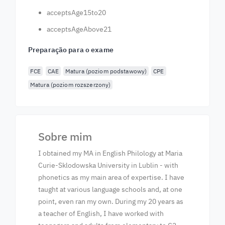
acceptsAge15to20
acceptsAgeAbove21
Preparação para o exame
FCE
CAE
Matura (poziom podstawowy)
CPE
Matura (poziom rozszerzony)
Sobre mim
I obtained my MA in English Philology at Maria
Curie-Sklodowska University in Lublin - with
phonetics as my main area of expertise. I have
taught at various language schools and, at one
point, even ran my own. During my 20 years as
a teacher of English, I have worked with