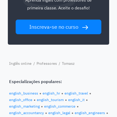
Aprenda inglês com professores de
primeira classe. Aceite o desafio!
Inscreva-se no curso
Inglês online
/
Professores
/ Tomasz
Especializações populares:
english_business
english_hr
english_travel
english_office
english_tourism
english_it
english_marketing
english_commerce
english_accountancy
english_legal
english_engineers