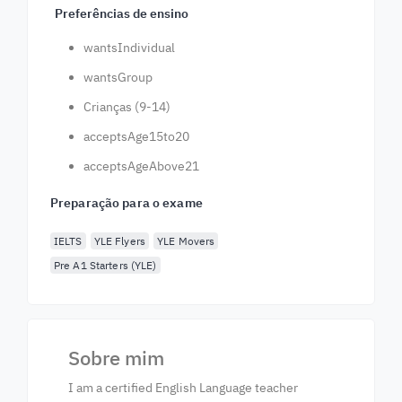
Preferências de ensino
wantsIndividual
wantsGroup
Crianças (9-14)
acceptsAge15to20
acceptsAgeAbove21
Preparação para o exame
IELTS
YLE Flyers
YLE Movers
Pre A1 Starters (YLE)
Sobre mim
I am a certified English Language teacher