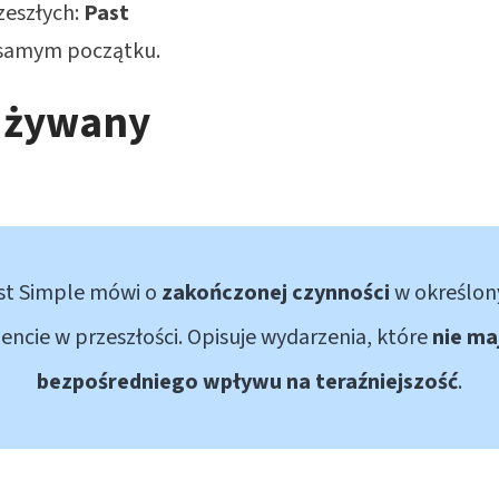
zeszłych:
Past
a samym początku.
 używany
st Simple mówi o
zakończonej czynności
w określo
ncie w przeszłości. Opisuje wydarzenia, które
nie ma
bezpośredniego wpływu na teraźniejszość
.