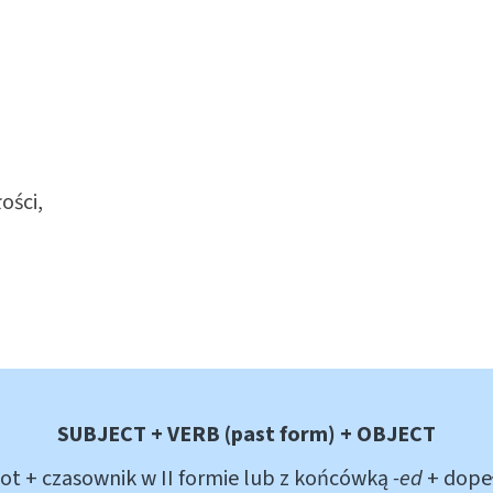
ości,
SUBJECT + VERB (past form) + OBJECT
t + czasownik w II formie lub z końcówką
-ed
+ dope