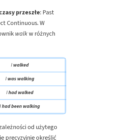
 czasy przeszłe
:
Past
ect Continuous
. W
sownik
walk
w różnych
I
walked
I
was walking
I
had walked
I
had been walking
 zależności od użytego
e precyzyjnie określić