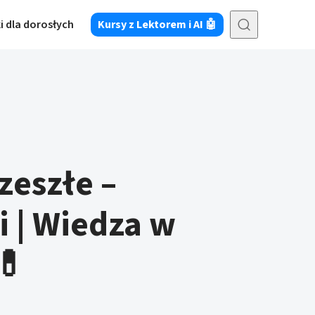
i dla dorosłych
Kursy z Lektorem i AI 🤖
zeszłe –
i | Wiedza w
💊