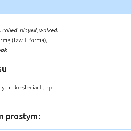
.
call
ed
,
play
ed
,
walk
ed
.
rmę (tzw. II forma),
ook
.
su
ych określeniach, np.:
m prostym: