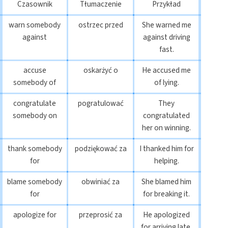
Czasownik
Tłumaczenie
Przykład
warn somebody
ostrzec przed
She warned me
against
against driving
fast.
accuse
oskarżyć o
He accused me
somebody of
of lying.
congratulate
pogratulować
They
somebody on
congratulated
her on winning.
thank somebody
podziękować za
I thanked him for
for
helping.
blame somebody
obwiniać za
She blamed him
for
for breaking it.
apologize for
przeprosić za
He apologized
for arriving late.