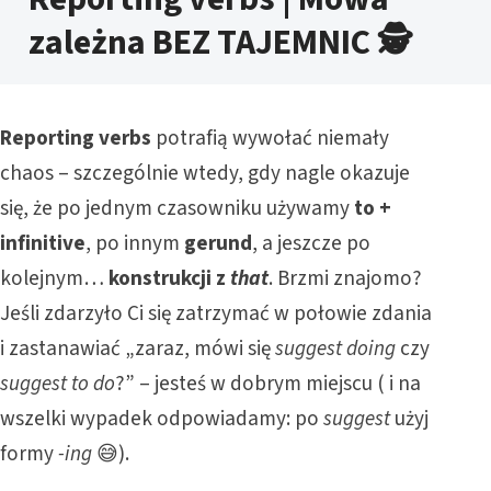
zależna BEZ TAJEMNIC 🕵️
Reporting verbs
potrafią wywołać niemały
chaos – szczególnie wtedy, gdy nagle okazuje
się, że po jednym czasowniku używamy
to +
infinitive
, po innym
gerund
, a jeszcze po
kolejnym…
konstrukcji z
that
. Brzmi znajomo?
Jeśli zdarzyło Ci się zatrzymać w połowie zdania
i zastanawiać „zaraz, mówi się
suggest doing
czy
suggest to do
?” – jesteś w dobrym miejscu ( i na
wszelki wypadek odpowiadamy: po
suggest
użyj
formy
-ing
😅).