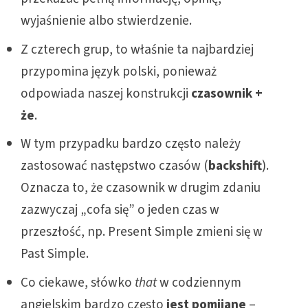
wyjaśnienie albo stwierdzenie.
Z czterech grup, to właśnie ta najbardziej
przypomina język polski, ponieważ
odpowiada naszej konstrukcji
czasownik +
że
.
W tym przypadku bardzo często należy
zastosować następstwo czasów (
backshift
).
Oznacza to, że czasownik w drugim zdaniu
zazwyczaj „cofa się” o jeden czas w
przeszłość, np. Present Simple zmieni się w
Past Simple.
Co ciekawe, słówko
that
w codziennym
angielskim bardzo często
jest pomijane
–