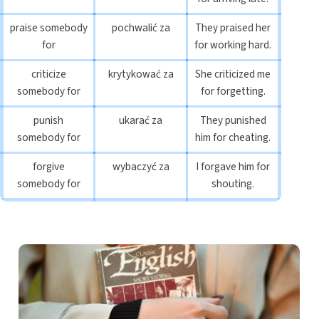
praise somebody
pochwalić za
They praised her
for
for working hard.
criticize
krytykować za
She criticized me
somebody for
for forgetting.
punish
ukarać za
They punished
somebody for
him for cheating.
forgive
wybaczyć za
I forgave him for
somebody for
shouting.