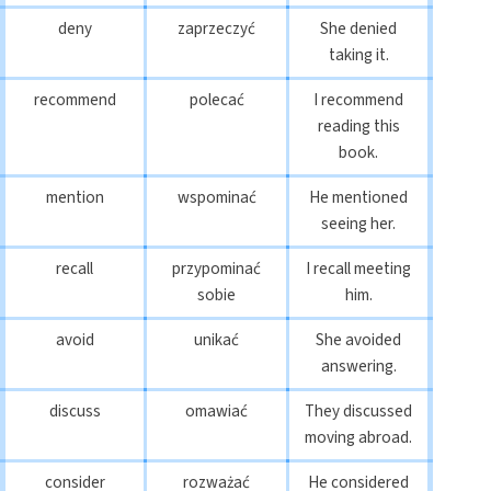
deny
zaprzeczyć
She denied
taking it.
recommend
polecać
I recommend
reading this
book.
mention
wspominać
He mentioned
seeing her.
recall
przypominać
I recall meeting
sobie
him.
avoid
unikać
She avoided
answering.
discuss
omawiać
They discussed
moving abroad.
consider
rozważać
He considered