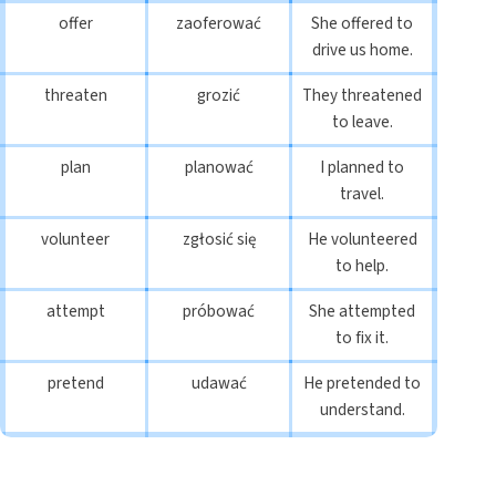
offer
zaoferować
She offered to
drive us home.
threaten
grozić
They threatened
to leave.
plan
planować
I planned to
travel.
volunteer
zgłosić się
He volunteered
to help.
attempt
próbować
She attempted
to fix it.
pretend
udawać
He pretended to
understand.