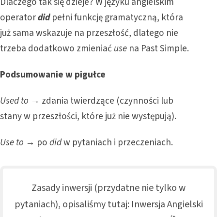
Dlaczego tak się dzieje? W języku angielskim
operator
did
pełni funkcję gramatyczną, która
już sama wskazuje na przeszłość, dlatego nie
trzeba dodatkowo zmieniać
use
na Past Simple.
Podsumowanie
w pigułce
Used to
→ zdania twierdzące (czynności lub
stany w przeszłości, które już nie występują).
Use to
→ po
did
w pytaniach i przeczeniach.
Zasady inwersji (przydatne nie tylko w
pytaniach), opisaliśmy tutaj:
Inwersja Angielski