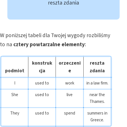
reszta zdania
W poniższej tabeli dla Twojej wygody rozbiliśmy
to na
cztery powtarzalne elementy
:
konstruk
orzeczeni
reszta
podmiot
cja
e
zdania
I
used to
work
in a law firm.
She
used to
live
near the
Thames.
They
used to
spend
summers in
Greece.