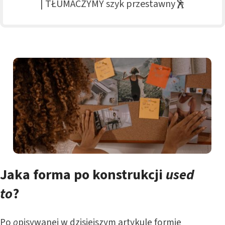
| TŁUMACZYMY szyk przestawny🕺
Jaka forma po konstrukcji
used
to
?
Po
o
pisywanej w dzisiejszym artykule formie