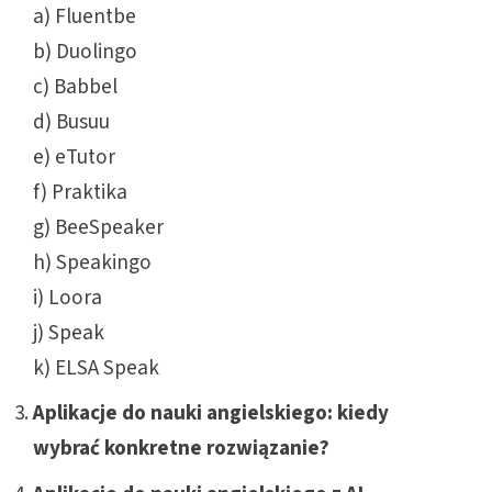
a)
Fluentbe
b)
Duolingo
c)
Babbel
d)
Busuu
e)
eTutor
f)
Praktika
g)
BeeSpeaker
h)
Speakingo
i)
Loora
j)
Speak
k)
ELSA Speak
Aplikacje do nauki angielskiego: kiedy
wybrać konkretne rozwiązanie?