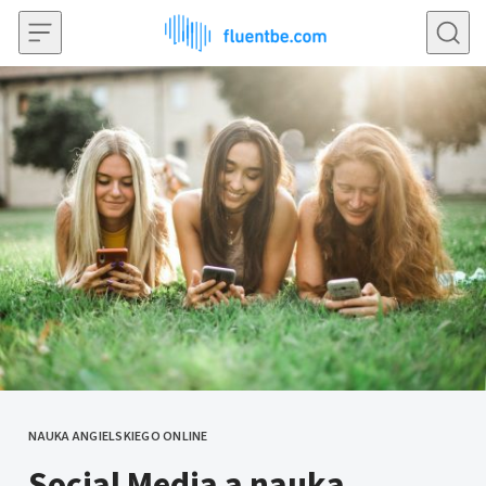
Przejdź do treści
NAUKA ANGIELSKIEGO ONLINE
KATEGORIE
Social Media a nauka