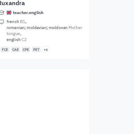
Ruxandra
teacher.english
french
B1
romanian; moldavian; moldovan
Mother
tongue
english
C2
FCE
CAE
CPE
PET
+6
Commencez à
apprendre avec les
meilleurs
enseignants du
monde entier