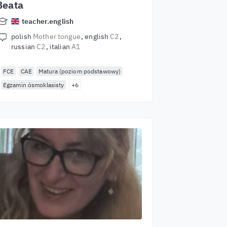
Beata
teacher.english
polish
Mother tongue
english
C2
russian
C2
italian
A1
FCE
CAE
Matura (poziom podstawowy)
Egzamin ósmoklasisty
+6