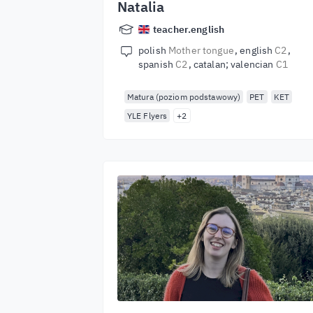
Natalia
teacher.english
polish
Mother tongue
english
C2
spanish
C2
catalan; valencian
C1
Matura (poziom podstawowy)
PET
KET
YLE Flyers
+2