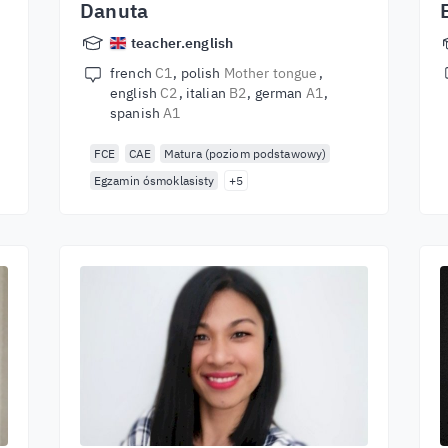
Danuta
teacher.english
french
C1
polish
Mother tongue
english
C2
italian
B2
german
A1
spanish
A1
FCE
CAE
Matura (poziom podstawowy)
Egzamin ósmoklasisty
+5