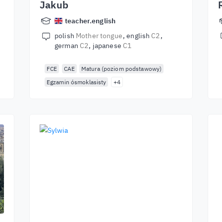
Jakub
teacher.english
polish
Mother tongue
english
C2
german
C2
japanese
C1
FCE
CAE
Matura (poziom podstawowy)
Egzamin ósmoklasisty
+4