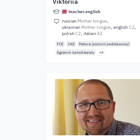
Viktoriia
teacher.english
russian
Mother tongue
ukrainian
Mother tongue
english
C2
polish
C2
italian
A2
FCE
CAE
Matura (poziom podstawowy)
Egzamin ósmoklasisty
+4