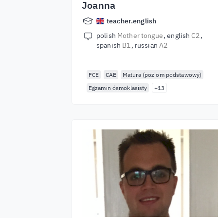
Joanna
teacher.english
polish
Mother tongue
english
C2
spanish
B1
russian
A2
FCE
CAE
Matura (poziom podstawowy)
Egzamin ósmoklasisty
+13