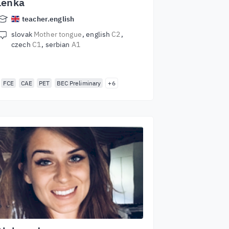
Lenka
teacher.english
slovak
Mother tongue
english
C2
czech
C1
serbian
A1
FCE
CAE
PET
BEC Preliminary
+6