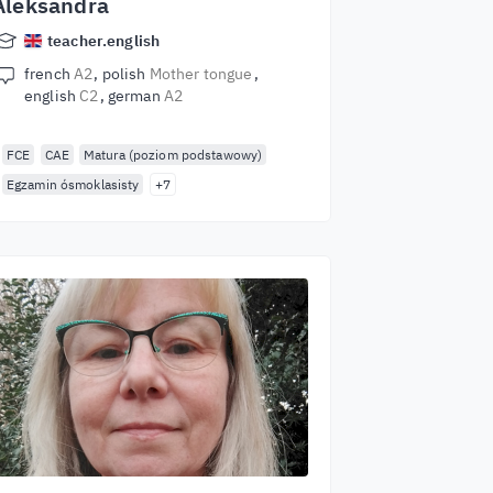
Aleksandra
teacher.english
french
A2
polish
Mother tongue
english
C2
german
A2
FCE
CAE
Matura (poziom podstawowy)
Egzamin ósmoklasisty
+7