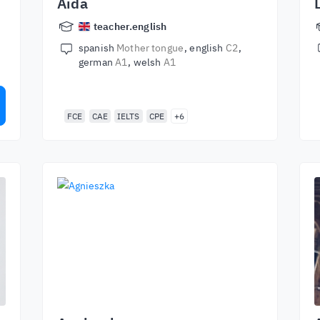
Aida
teacher.english
spanish
Mother tongue
english
C2
german
A1
welsh
A1
FCE
CAE
IELTS
CPE
+6