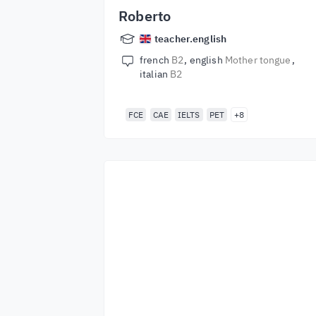
Roberto
teacher.english
french
B2
english
Mother tongue
italian
B2
FCE
CAE
IELTS
PET
+8
Commencez à
apprendre avec les
meilleurs
enseignants du
monde entier