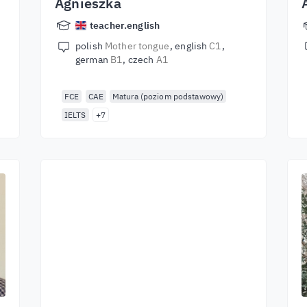
Agnieszka
teacher.english
polish
Mother tongue
english
C1
german
B1
czech
A1
FCE
CAE
Matura (poziom podstawowy)
IELTS
+7
Commencez à
apprendre avec les
meilleurs
enseignants du
monde entier