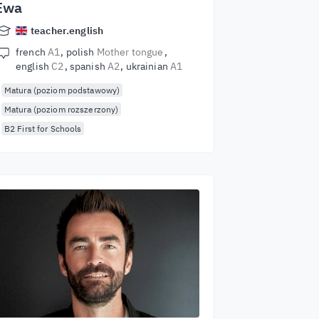
Ewa
teacher.english
french
A1
polish
Mother tongue
english
C2
spanish
A2
ukrainian
A1
Matura (poziom podstawowy)
Matura (poziom rozszerzony)
B2 First for Schools