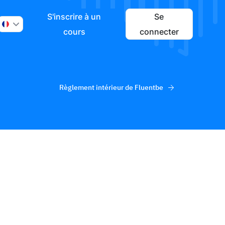
S'inscrire à un
Se
cours
connecter
Règlement intérieur de Fluentbe