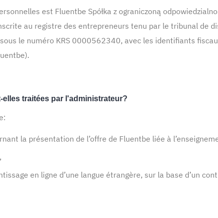
sonnelles est Fluentbe Spółka z ograniczoną odpowiedzialności
nscrite au registre des entrepreneurs tenu par le tribunal de dis
x sous le numéro KRS 0000562340, avec les identifiants fisc
luentbe).
lles traitées par l'administrateur?
e:
ant la présentation de l’offre de Fluentbe liée à l’enseignem
,
entissage en ligne d’une langue étrangère, sur la base d’un cont