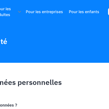
ur les
Pour les entreprises
Pour les enfants
dultes
ité
nnées personnelles
 données ?