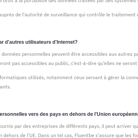
le droit à la portabilité des données traitées par des système
auprès de l'autorité de surveillance qui contrôle le traitemen
 d'autres utilisateurs d'Internet?
s données personnelles peuvent être accessibles aux autres pa
ont pas accessibles au public, c’est-à-dire qu’elles ne seront p
nformatiques utilisés, notamment ceux servant à gérer la conne
pants.
ersonnelles vers des pays en dehors de l'Union européen
 fournis par des entreprises de différents pays, il peut arriver
n dehors de l'UE. Dans un tel cas, Fluentbe s'assure que les f