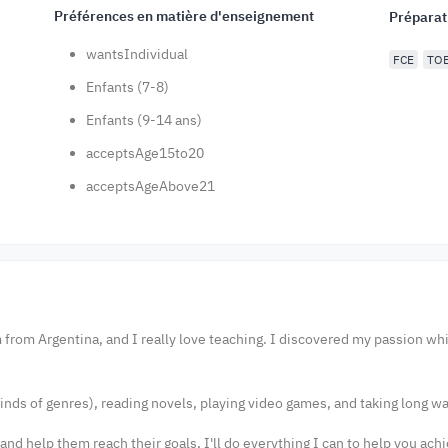
Préférences en matière d'enseignement
Préparat
wantsIndividual
FCE
TO
Enfants (7-8)
Enfants (9-14 ans)
acceptsAge15to20
acceptsAgeAbove21
from Argentina, and I really love teaching. I discovered my passion whil
kinds of genres), reading novels, playing video games, and taking long w
and help them reach their goals, I'll do everything I can to help you ac