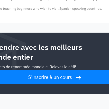
ce teaching beginners who wish to visit Spanish speaking countries.
ndre avec les meilleurs
nde entier
nts de renommée mondiale. Relevez le défi!
S'inscrire à un cours