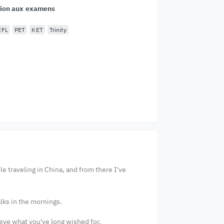
ion aux examens
EFL
PET
KET
Trinity
e traveling in China, and from there I've
alks in the mornings.
hieve what you've long wished for.