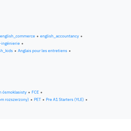
english_commerce
english_accountancy
o-ingénierie
sh_kids
Anglais pour les entretiens
n ósmoklasisty
FCE
om rozszerzony)
PET
Pre A1 Starters (YLE)