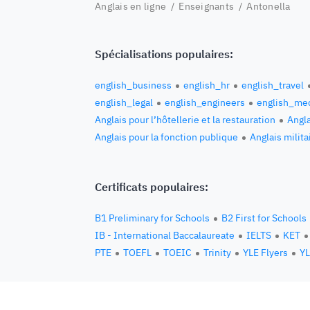
Anglais en ligne
/
Enseignants
/ Antonella
Spécialisations populaires:
english_business
english_hr
english_travel
english_legal
english_engineers
english_med
Anglais pour l’hôtellerie et la restauration
Angla
Anglais pour la fonction publique
Anglais milita
Certificats populaires:
B1 Preliminary for Schools
B2 First for Schools
IB - International Baccalaureate
IELTS
KET
PTE
TOEFL
TOEIC
Trinity
YLE Flyers
YL