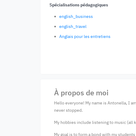
Spécialisations pédagogiques
english_business
english_travel
Anglais pour les entretiens
À propos de moi
Hello everyone! My name is Antonella, I am 
never stopped.
My hobbies include listening to music (all 
My goal is to form a bond with my students 