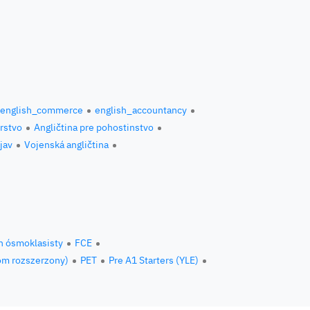
english_commerce
english_accountancy
erstvo
Angličtina pre pohostinstvo
jav
Vojenská angličtina
n ósmoklasisty
FCE
om rozszerzony)
PET
Pre A1 Starters (YLE)