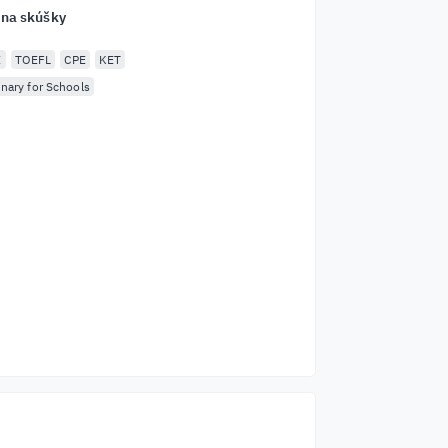
 na skúšky
E
TOEFL
CPE
KET
inary for Schools