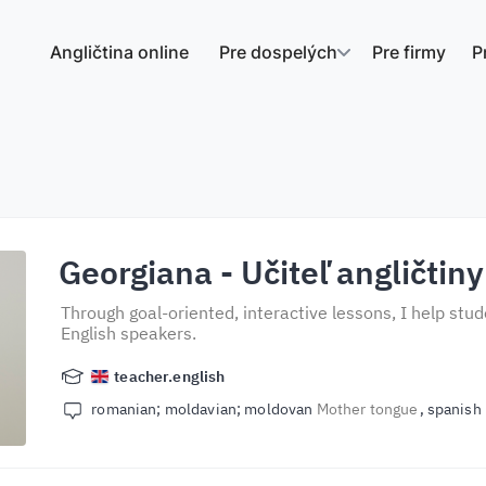
Angličtina online
Pre dospelých
Pre firmy
P
Georgiana
- Učiteľ angličtiny
Through goal-oriented, interactive lessons, I help stu
English speakers.
teacher.english
romanian; moldavian; moldovan
Mother tongue
spanish