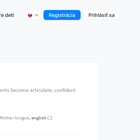
re deti
Registrácia
Prihlásiť sa
dents become articulate, confident
Mother tongue
english
C2