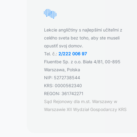
Lekcie angličtiny s najlepšími učiteľmi z
celého sveta bez toho, aby ste museli
opustiť svoj domov.
Tel. č.:
2/222 006 97
Fluentbe Sp. z o.o. Biała 4/81, 00-895
Warszawa, Polska
NIP: 5272738544
KRS: 0000562340
REGON: 361742271
Sąd Rejonowy dla m.st. Warszawy w
Warszawie XII Wydział Gospodarczy KRS