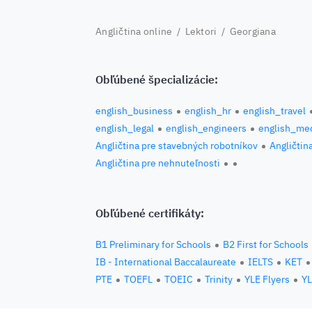
Angličtina online
/
Lektori
/ Georgiana
Obľúbené špecializácie:
english_business
english_hr
english_travel
english_legal
english_engineers
english_med
Angličtina pre stavebných robotníkov
Angličtin
Angličtina pre nehnuteľnosti
Obľúbené certifikáty:
B1 Preliminary for Schools
B2 First for Schools
IB - International Baccalaureate
IELTS
KET
PTE
TOEFL
TOEIC
Trinity
YLE Flyers
YL