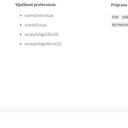
Výučbové preferencie
Príprava
wantsIndividual
FCE
CA
wantsGroup
B1 Prelim
acceptsAge15to20
acceptsAgeAbove21