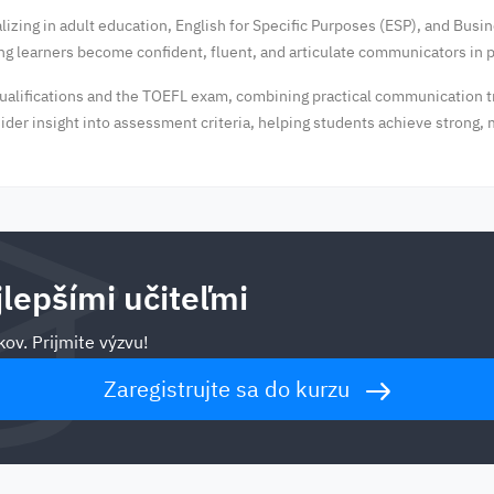
izing in adult education, English for Specific Purposes (ESP), and Busi
ng learners become confident, fluent, and articulate communicators in 
ualifications and the TOEFL exam, combining practical communication tr
ider insight into assessment criteria, helping students achieve strong,
jlepšími učiteľmi
ov. Prijmite výzvu!
Zaregistrujte sa do kurzu