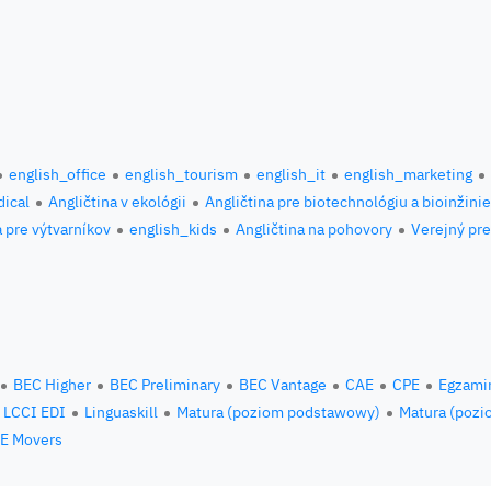
english_office
english_tourism
english_it
english_marketing
ical
Angličtina v ekológii
Angličtina pre biotechnológiu a bioinžini
a pre výtvarníkov
english_kids
Angličtina na pohovory
Verejný pre
BEC Higher
BEC Preliminary
BEC Vantage
CAE
CPE
Egzami
LCCI EDI
Linguaskill
Matura (poziom podstawowy)
Matura (pozi
E Movers