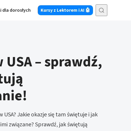
i dla dorosłych
Kursy z Lektorem i AI 🤖
w USA – sprawdź,
tują
nie!
 USA? Jakie okazje się tam świętuje i jak
nimi związane? Sprawdź, jak świętują