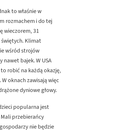
dnak to właśnie w
ym rozmachem i do tej
ię wieczorem, 31
 świętych. Klimat
ie wśród strojów
zy nawet bajek. W USA
to robić na każdą okazję,
). W oknach zawisają więc
wydrążone dyniowe głowy.
dzieci popularna jest
. Mali przebierańcy
z gospodarzy nie będzie