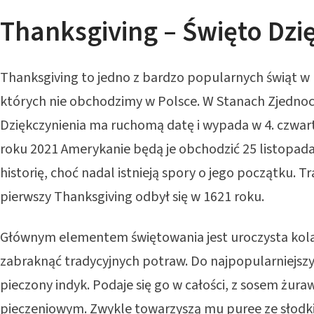
Thanksgiving – Święto Dzi
Thanksgiving to jedno z bardzo popularnych świąt w 
których nie obchodzimy w Polsce. W Stanach Zjedno
Dziękczynienia ma ruchomą datę i wypada w 4. czwart
roku 2021 Amerykanie będą je obchodzić 25 listopad
historię, choć nadal istnieją spory o jego początku. T
pierwszy Thanksgiving odbył się w 1621 roku.
Głównym elementem świętowania jest uroczysta kolac
zabraknąć tradycyjnych potraw. Do najpopularniejsz
pieczony indyk. Podaje się go w całości, z sosem żur
pieczeniowym. Zwykle towarzyszą mu puree ze słodk