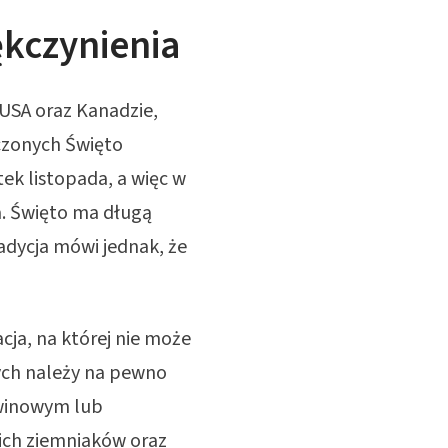
ękczynienia
USA oraz Kanadzie,
czonych Święto
ek listopada, a więc w
a. Święto ma długą
radycja mówi jednak, że
ja, na której nie może
ych należy na pewno
awinowym lub
ich ziemniaków oraz