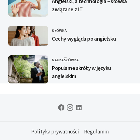
Angielski, a technologia – słówka
związane z IT
SŁÓWKA
KATEGORIE
Cechy wyglądu po angielsku
NAUKA
SŁÓWKA
KATEGORIE
Popularne skróty w języku
angielskim
Polityka prywatności
Regulamin