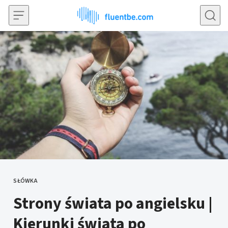
Przejdź do treści
SŁÓWKA
KATEGORIE
Strony świata po angielsku |
Kierunki świata po