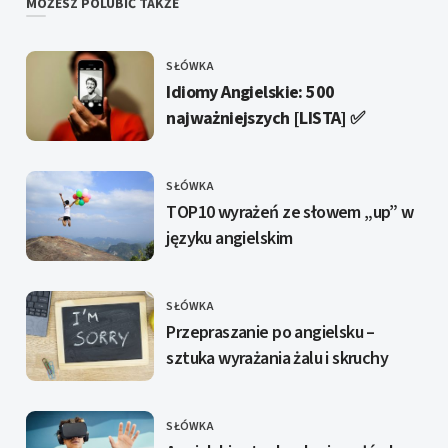
MOŻESZ POLUBIĆ TAKŻE
SŁÓWKA
KATEGORIE
Idiomy Angielskie: 500
najważniejszych [LISTA] ✅️
SŁÓWKA
KATEGORIE
TOP10 wyrażeń ze słowem „up” w
języku angielskim
SŁÓWKA
KATEGORIE
Przepraszanie po angielsku –
sztuka wyrażania żalu i skruchy
SŁÓWKA
KATEGORIE