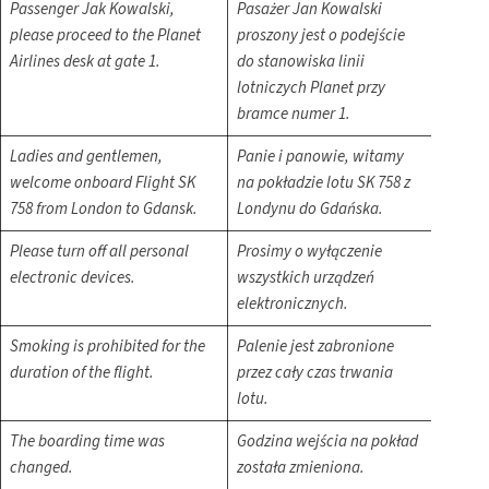
Passenger Jak Kowalski,
Pasażer Jan Kowalski
please proceed to the Planet
proszony jest o podejście
Airlines desk at gate 1.
do stanowiska linii
lotniczych Planet przy
bramce numer 1.
Ladies and gentlemen,
Panie i panowie, witamy
welcome onboard Flight SK
na pokładzie lotu SK 758 z
758 from London to Gdansk.
Londynu do Gdańska.
Please turn off all personal
Prosimy o wyłączenie
electronic devices.
wszystkich urządzeń
elektronicznych.
Smoking is prohibited for the
Palenie jest zabronione
duration of the flight.
przez cały czas trwania
lotu.
The boarding time was
Godzina wejścia na pokład
changed.
została zmieniona.