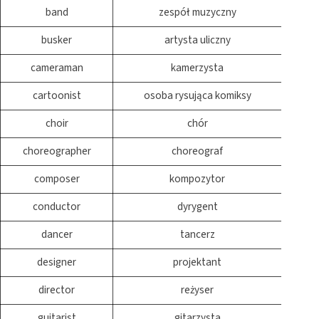
band
zespół muzyczny
busker
artysta uliczny
cameraman
kamerzysta
cartoonist
osoba rysująca komiksy
choir
chór
choreographer
choreograf
composer
kompozytor
conductor
dyrygent
dancer
tancerz
designer
projektant
director
reżyser
guitarist
gitarzysta