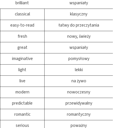
brilliant
wspaniały
classical
klasyczny
easy-to-read
łatwy do przeczytania
fresh
nowy, świeży
great
wspaniały
imaginative
pomysłowy
light
lekki
live
na żywo
modern
nowoczesny
predictable
przewidywalny
romantic
romantyczny
serious
poważny