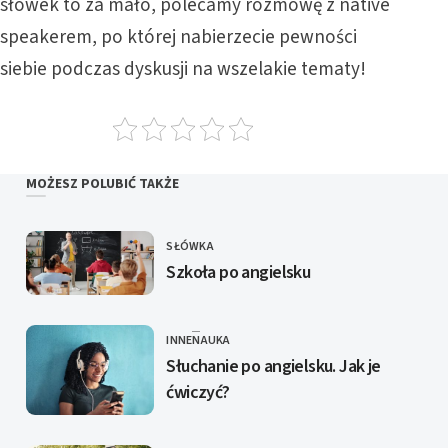
słówek to za mało, polecamy rozmowę z
native
speakerem
, po której nabierzecie pewności
siebie podczas dyskusji na wszelakie tematy!
MOŻESZ POLUBIĆ TAKŻE
SŁÓWKA
KATEGORIE
Szkoła po angielsku
INNE
NAUKA
KATEGORIE
Słuchanie po angielsku. Jak je
ćwiczyć?