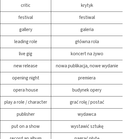
critic
krytyk
festival
festiwal
gallery
galeria
leading role
główna rola
live gig
koncert na żywo
new release
nowa publikacja, nowe wydanie
opening night
premiera
opera house
budynek opery
play a role / character
grać rolę / postać
publisher
wydawca
put on a show
wystawić sztukę
record an album
nagrać płytę