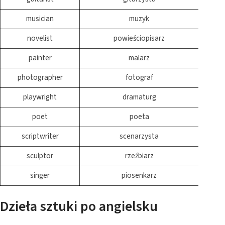
musician
muzyk
novelist
powieściopisarz
painter
malarz
photographer
fotograf
playwright
dramaturg
poet
poeta
scriptwriter
scenarzysta
sculptor
rzeźbiarz
singer
piosenkarz
Dzieła sztuki po angielsku