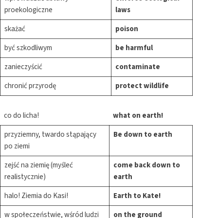
proekologiczne
laws
skażać
poison
być szkodliwym
be harmful
zanieczyścić
contaminate
chronić przyrodę
protect wildlife
co do licha!
what on earth!
przyziemny, twardo stąpający
Be down to earth
po ziemi
zejść na ziemię (myśleć
come back down to
realistycznie)
earth
halo! Ziemia do Kasi!
Earth to Kate!
w społeczeństwie, wśród ludzi
on the ground