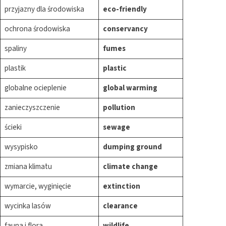
przyjazny dla środowiska
eco-friendly
ochrona środowiska
conservancy
spaliny
fumes
plastik
plastic
globalne ocieplenie
global warming
zanieczyszczenie
pollution
ścieki
sewage
wysypisko
dumping ground
zmiana klimatu
climate change
wymarcie, wyginięcie
extinction
wycinka lasów
clearance
fauna i flora
wildlife