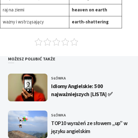
raj na ziemi
heaven on earth
ważny i wstrząsający
earth-shattering
MOŻESZ POLUBIĆ TAKŻE
SŁÓWKA
KATEGORIE
Idiomy Angielskie: 500
najważniejszych [LISTA] ✅️
SŁÓWKA
KATEGORIE
TOP10 wyrażeń ze słowem „up” w
języku angielskim