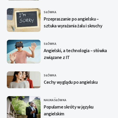
SŁÓWKA
KATEGORIE
Przepraszanie po angielsku –
sztuka wyrażania żalu i skruchy
SŁÓWKA
KATEGORIE
Angielski, a technologia – słówka
związane z IT
SŁÓWKA
KATEGORIE
Cechy wyglądu po angielsku
NAUKA
SŁÓWKA
KATEGORIE
Popularne skróty w języku
angielskim