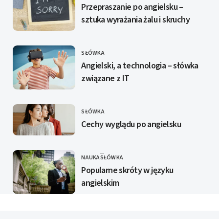
Przepraszanie po angielsku –
sztuka wyrażania żalu i skruchy
SŁÓWKA
KATEGORIE
Angielski, a technologia – słówka
związane z IT
SŁÓWKA
KATEGORIE
Cechy wyglądu po angielsku
NAUKA
SŁÓWKA
KATEGORIE
Popularne skróty w języku
angielskim