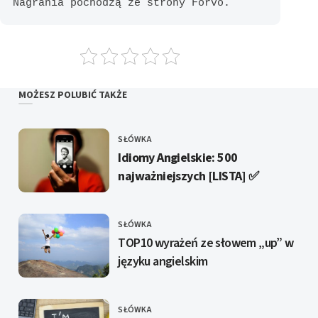
Nagrania pochodzą ze strony 
Forvo
.
MOŻESZ POLUBIĆ TAKŻE
SŁÓWKA
KATEGORIE
Idiomy Angielskie: 500
najważniejszych [LISTA] ✅️
SŁÓWKA
KATEGORIE
TOP10 wyrażeń ze słowem „up” w
języku angielskim
SŁÓWKA
KATEGORIE