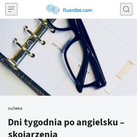
Przejdź do treści
SŁÓWKA
KATEGORIE
Dni tygodnia po angielsku –
skojarzenia