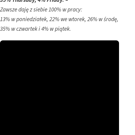
35% Thursday, 4% Friday. –
Zawsze daję z siebie 100% w pracy:
13% w poniedziałek, 22% we wtorek, 26% w środę,
35% w czwartek i 4% w piątek.