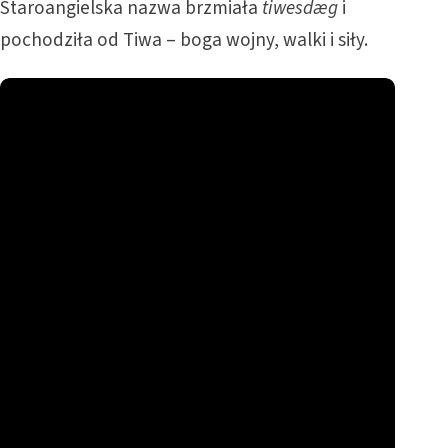
Staroangielska nazwa brzmiała
tiwesdæg
i
pochodziła od Tiwa – boga wojny, walki i siły.