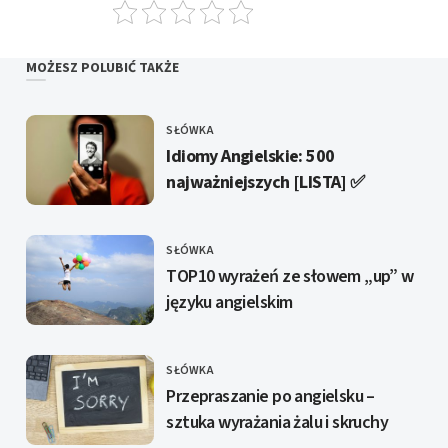
MOŻESZ POLUBIĆ TAKŻE
SŁÓWKA
KATEGORIE
Idiomy Angielskie: 500
najważniejszych [LISTA] ✅️
SŁÓWKA
KATEGORIE
TOP10 wyrażeń ze słowem „up” w
języku angielskim
SŁÓWKA
KATEGORIE
Przepraszanie po angielsku –
sztuka wyrażania żalu i skruchy