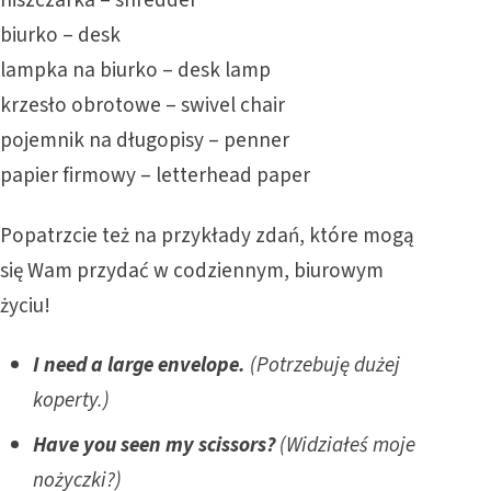
niszczarka – shredder
biurko – desk
lampka na biurko – desk lamp
krzesło obrotowe – swivel chair
pojemnik na długopisy – penner
papier firmowy – letterhead paper
Popatrzcie też na przykłady zdań, które mogą
się Wam przydać w codziennym, biurowym
życiu!
I need a large envelope.
(Potrzebuję dużej
koperty.)
Have you seen my scissors?
(Widziałeś moje
nożyczki?)