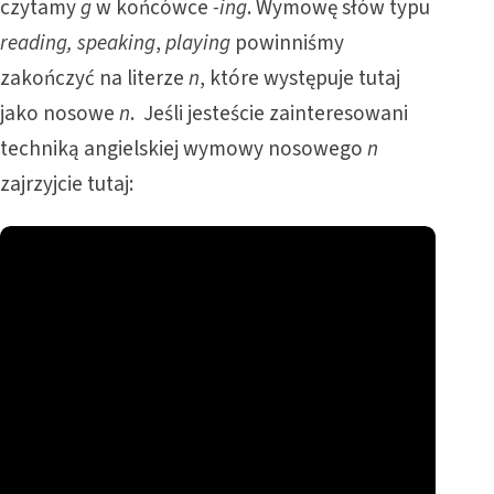
czytamy
g
w końcówce
-ing
. Wymowę słów typu
reading, speaking
,
playing
powinniśmy
zakończyć na literze
n
, które występuje tutaj
jako nosowe
n
. Jeśli jesteście zainteresowani
techniką angielskiej wymowy nosowego
n
zajrzyjcie tutaj: