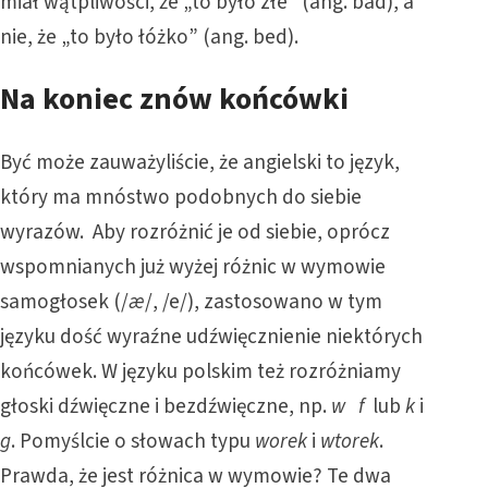
miał wątpliwości, że „to było złe” (ang. bad), a
nie, że „to było łóżko” (ang. bed).
Na koniec znów końcówki
Być może zauważyliście, że angielski to język,
który ma mnóstwo podobnych do siebie
wyrazów. Aby rozróżnić je od siebie, oprócz
wspomnianych już wyżej różnic w wymowie
samogłosek (/
æ
/, /e/), zastosowano w tym
języku dość wyraźne udźwięcznienie niektórych
końcówek. W języku polskim też rozróżniamy
głoski dźwięczne i bezdźwięczne, np.
w
f
lub
k
i
g
. Pomyślcie o słowach typu
worek
i
wtorek
.
Prawda, że jest różnica w wymowie? Te dwa