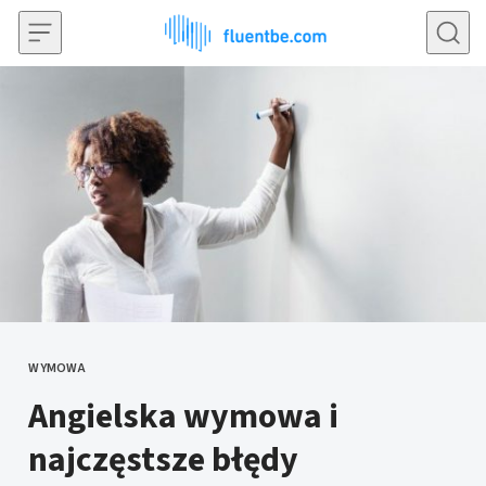
Przejdź do treści
WYMOWA
KATEGORIE
Angielska wymowa i
najczęstsze błędy