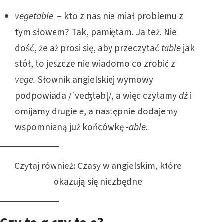
vegetable
– kto z nas nie miał problemu z
tym słowem? Tak, pamiętam. Ja też. Nie
dość, że aż prosi się, aby przeczytać
table
jak
stół, to jeszcze nie wiadomo co zrobić z
vege.
Słownik angielskiej wymowy
podpowiada /ˈveʤtəbl̩/, a więc czytamy
dż
i
omijamy drugie
e
, a następnie dodajemy
wspomnianą już końcówkę
-able
.
Czytaj również:
Czasy w angielskim, które
okazują się niezbędne