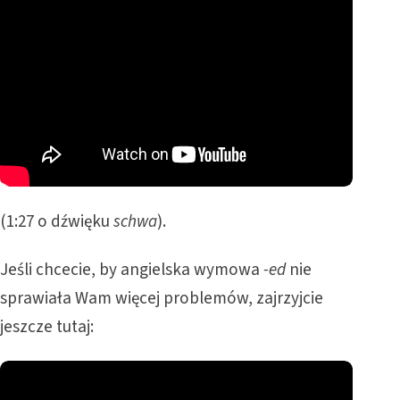
(1:27 o dźwięku
schwa
).
Jeśli chcecie, by angielska wymowa
-ed
nie
sprawiała Wam więcej problemów, zajrzyjcie
jeszcze tutaj: