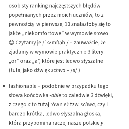
osobisty ranking najczęstszych błędów
popełnianych przez moich uczniów, to z
pewnością w pierwszej 10 znalazłoby się to
jakże „niekomfortowe” w wymowie słowo
😉 Czytamy je /ˈkʌmftəbl̩/ – zauważcie, że
zjadamy w wymowie praktycznie 3 litery:
„or” oraz „a”, które jest ledwo słyszalne
(tutaj jako dźwięk
schwa
– /ə/ )
fashionable – podobnie w przypadku tego
słowa końcówka
-able
to zaledwie 3 dźwięki,
z czego
a
to tutaj również tzw.
schwa
, czyli
bardzo krótka, ledwo słyszalna głoska,
która przypomina raczej nasze polskie
y
.