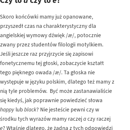
Czy to
a
czy to
e
?
Skoro końcówki mamy już opanowane,
przyszedł czas na charakterystyczny dla
angielskiej wymowy dźwięk /
æ
/, potocznie
zwany przez studentów filologii motylkiem.
Jeśli jeszcze raz przyjrzycie się zapisowi
fonetycznemu tej głoski, zobaczycie kształt
tego pięknego owada /
æ
/. Ta głoska nie
występuje w języku polskim, dlatego też mamy z
nią tyle problemów. Być może zastanawialiście
się kiedyś, jak poprawnie powiedzieć słowa
happy
lub
black
? Nie jesteście pewni czy w
środku tych wyrazów mamy raczej
a
czy raczej
e
? Właśnie dlatego, że żadna z tych odpowiedzi