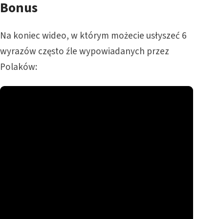
Bonus
Na koniec wideo, w którym możecie usłyszeć 6
wyrazów często źle wypowiadanych przez
Polaków: