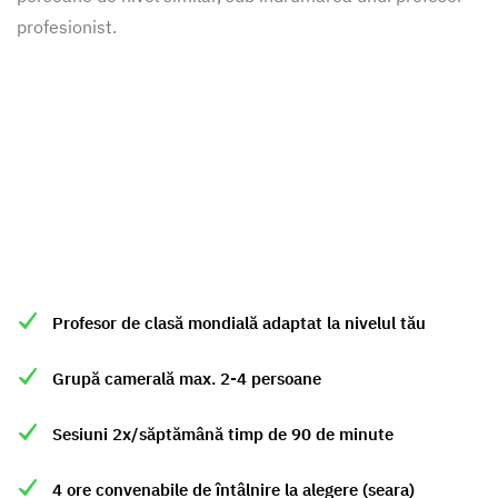
profesionist.
Profesor de clasă mondială adaptat la nivelul tău
Grupă camerală max. 2-4 persoane
Lecții de limba engleză cu cei mai buni
Sesiuni 2x/săptămână timp de 90 de minute
profesori din întreaga lume, fără a pleca
de acasă.
4 ore convenabile de întâlnire la alegere (seara)
Sunați la:
+48 22 307 11 71
.