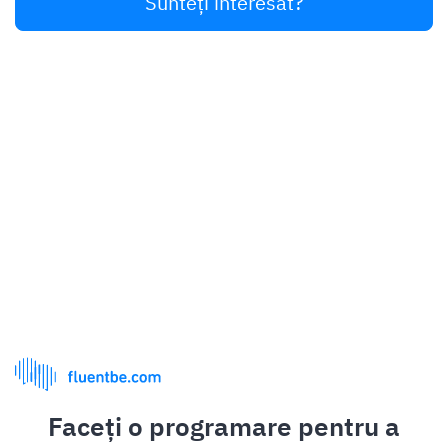
Sunteți interesat?
Fluentbe
Opinii
Lectori
Lista de prețuri
Metoda
Cum funcționează
Informații
Contactați
Sala de presă
Muncă
Blog
Faceți o programare pentru a
Copyright © 2026 Fluentbe Sp. z o.o.