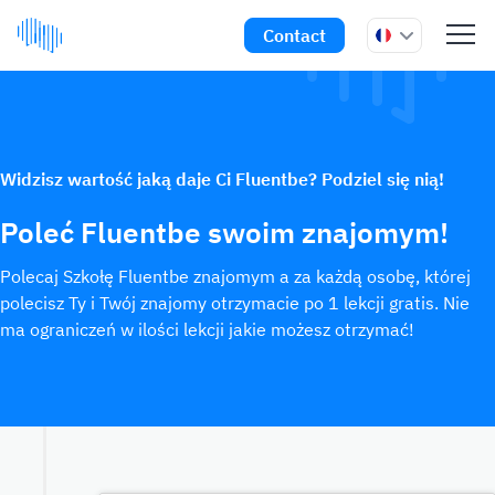
Contact
Widzisz wartość jaką daje Ci Fluentbe? Podziel się nią!
Poleć Fluentbe swoim znajomym!
Polecaj Szkołę Fluentbe znajomym a za każdą osobę, której
polecisz Ty i Twój znajomy otrzymacie po 1 lekcji gratis. Nie
ma ograniczeń w ilości lekcji jakie możesz otrzymać!