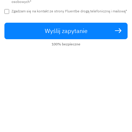
osobowych*
1 000 000+ zrealizowanych lekcji
Zgadzam się na kontakt ze strony Fluentbe drogą telefoniczną i mailową*
Przyjazna umowa
Wyślij zapytanie
Gwarancja satysfakcji
100% bezpieczne