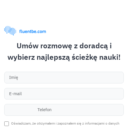
Kontakt
Metody płatności
Ponad 38 bezpiecznych metod płatności
Umów rozmowę z doradcą i
wybierz najlepszą ścieżkę nauki!
Co nas wyróżnia?
Oświadczam, że otrzymałem i zapoznałem się z informacjami o danych
95% klientów poleca Fluentbe